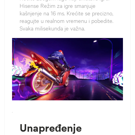
Hisense Režim za igre smanjuje
kašnjenje na 16 ms. Krećite se precizno,
reagujte u realnom vremenu i pobedite.
Svaka milisekunda je važna.
`
Unapređenje