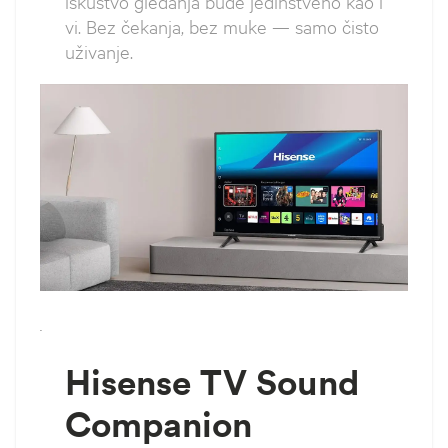
iskustvo gledanja bude jedinstveno kao i
vi. Bez čekanja, bez muke — samo čisto
uživanje.
`
Hisense TV Sound
Companion