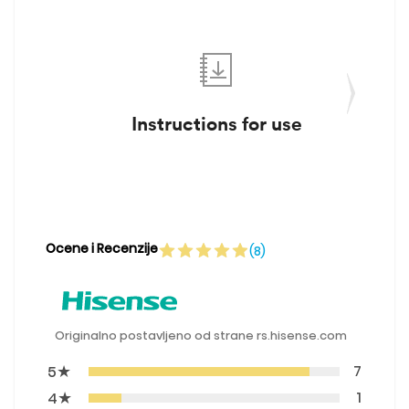
Instructions for use
Ocene i Recenzije
(8)
Originalno postavljeno od strane rs.hisense.com
★
7
5
★
1
4