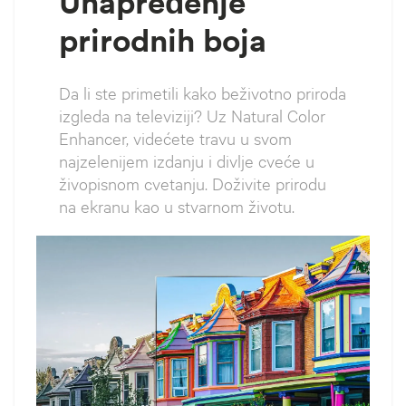
Unapređenje
prirodnih boja
Da li ste primetili kako beživotno priroda
izgleda na televiziji? Uz Natural Color
Enhancer, videćete travu u svom
najzelenijem izdanju i divlje cveće u
živopisnom cvetanju. Doživite prirodu
na ekranu kao u stvarnom životu.