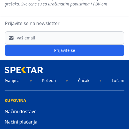
grešaka. Sve cene su sa uračunatim popustima i PDV-om
Prijavite se na newsletter
Email address
Prijavite se
Ivanjica
Požega
Čačak
Lučani
KUPOVINA
Načini dostave
Načini plaćanja