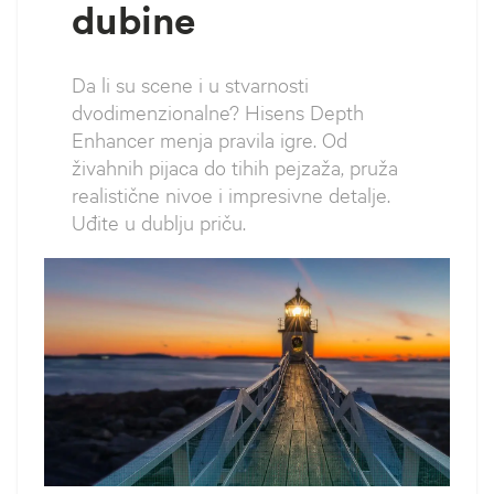
dubine
Da li su scene i u stvarnosti
dvodimenzionalne? Hisens Depth
Enhancer menja pravila igre. Od
živahnih pijaca do tihih pejzaža, pruža
realistične nivoe i impresivne detalje.
Uđite u dublju priču.