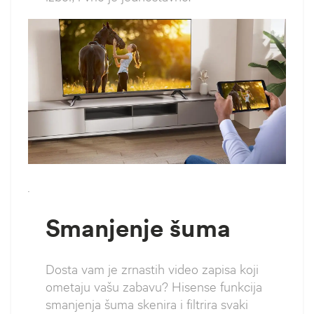
`
Smanjenje šuma
Dosta vam je zrnastih video zapisa koji
ometaju vašu zabavu? Hisense funkcija
smanjenja šuma skenira i filtrira svaki