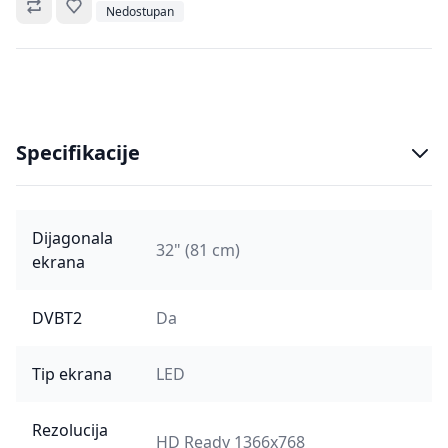
Omiljeno
Nedostupan
Specifikacije
Dijagonala
32" (81 cm)
ekrana
DVBT2
Da
Tip ekrana
LED
Rezolucija
HD Ready 1366x768