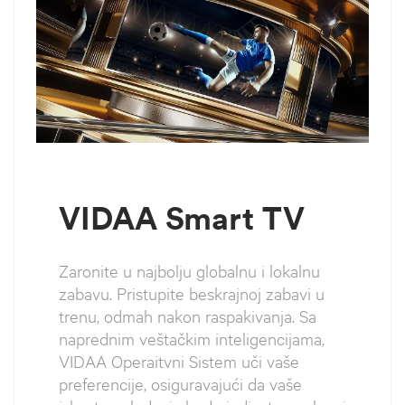
VIDAA Smart TV
Zaronite u najbolju globalnu i lokalnu
zabavu. Pristupite beskrajnoj zabavi u
trenu, odmah nakon raspakivanja. Sa
naprednim veštačkim inteligencijama,
VIDAA Operaitvni Sistem uči vaše
preferencije, osiguravajući da vaše