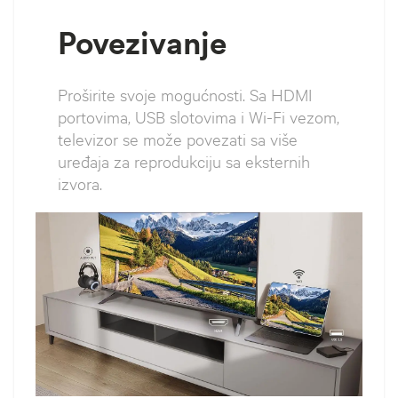
Povezivanje
Proširite svoje mogućnosti. Sa HDMI
portovima, USB slotovima i Wi-Fi vezom,
televizor se može povezati sa više
uređaja za reprodukciju sa eksternih
izvora.