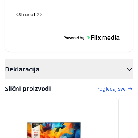
довољно за редовно гледање филмова и ТВ-
а. Све у свему, једноставан, поуздан паметни
<
Strana
1
2
>
телевизор за незахтевне.
Deklaracija
Slični proizvodi
Pogledaj sve