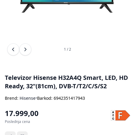
Bojleri
Usisivači za pepeo
Ostali aparati za kuvanje i pečenje
Sokovnici
Štampači
Rasveta
Kuhinjske vage
Oprema za čišćenje i održavanje
Aparati za sladoled
Dodatna oprema za perače pod pritiskom
1 / 2
Prethodna slika
Sledeća slika
Ručni frižideri
Televizor Hisense H32A4Q Smart, LED, HD
Ready, 32"(81cm), DVB-T/T2/C/S/S2
Brend:
Hisense
•
Barkod: 6942351417943
17.999,00
Poslednja cena