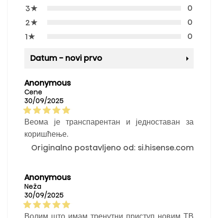
★
0
3
★
0
2
★
0
1
Datum - novi prvo
Anonymous
Cene
30/09/2025
Веома је транспарентан и једноставан за
коришћење.
Originalno postavljeno od: si.hisense.com
Anonymous
Neža
30/09/2025
Волим што имам тренутни приступ новим ТВ