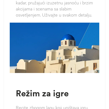
kadar, pružajući izuzetnu jasnoću i brzim
akcijama i scenama sa slabim
osvetljenjem. Uživajte u svakom detalju.
Režim za igre
Recite zbogom lagu koji uništava igru.