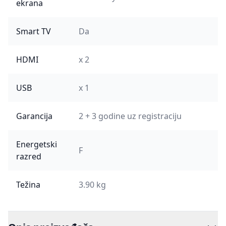
ekrana
Smart TV
Da
HDMI
x 2
USB
x 1
Garancija
2 + 3 godine uz registraciju
Energetski
F
razred
Težina
3.90 kg