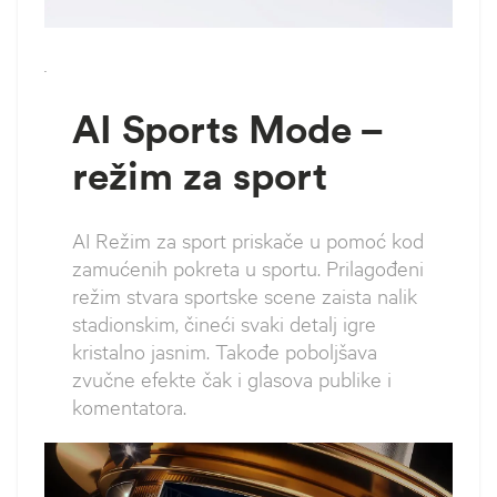
`
AI Sports Mode –
režim za sport
AI Režim za sport priskače u pomoć kod
zamućenih pokreta u sportu. Prilagođeni
režim stvara sportske scene zaista nalik
stadionskim, čineći svaki detalj igre
kristalno jasnim. Takođe poboljšava
zvučne efekte čak i glasova publike i
komentatora.