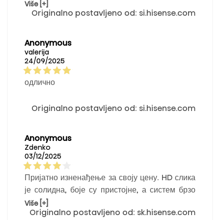
веома позитивно. Интерфејс је јасан, брз и
Više [+]
Originalno postavljeno od: si.hisense.com
једноставан за коришћење – менији нису
превише претрпани, тако да се брзо сналазим.
Највише користим YouTube апликацију јер се
Anonymous
веома брзо отвара.
valerija
24/09/2025
одлично
Originalno postavljeno od: si.hisense.com
Anonymous
Zdenko
03/12/2025
Пријатно изненађење за своју цену. HD слика
је солидна, боје су пристојне, а систем брзо
реагује. Звук је просечан и 60 Hz је приметно
Više [+]
Originalno postavljeno od: sk.hisense.com
током спорта или игара, али је сасвим