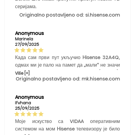
серијама.
Originalno postavljeno od: si.hisense.com
Anonymous
Marinela
27/09/2025
Када сам први пут укључио Hisense 32A4Q,
одмах ми је пало на памет да „мали“ не значи
„скромни“. Са екраном од 32 инча (81,3 цм),
Više [+]
Originalno postavljeno od: mk.hisense.com
овај паметни телевизор нуди више него што
бисте очекивали за његову величину. За
спаваћу собу, кухињу или студентску собу —
Anonymous
ово је идеалан пратилац.
Ifvhana
25/09/2025
Моје искуство са VIDAA оперативним
системом на мом Hisense телевизору је било