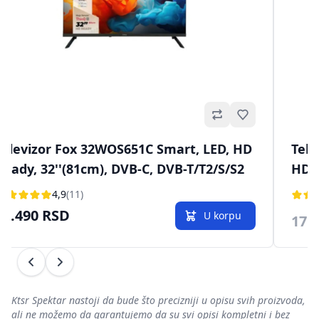
Omiljeno
levizor Hisense H32A4N Smart, LED,
Telev
 Ready, 32"(81cm), DVB-T/T2/C/S/S2
HD Re
4,6
(9)
.999 RSD
13.99
NEDOSTUPAN
Prethodni
Sledeći
Ktsr Spektar nastoji da bude što precizniji u opisu svih proizvoda,
ali ne možemo da garantujemo da su svi opisi kompletni i bez