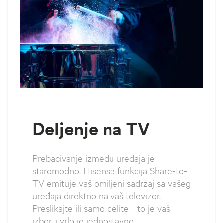
Deljenje na TV
Prebacivanje između uređaja je
staromodno. Hisense funkcija Share-to-
TV emituje vaš omiljeni sadržaj sa vašeg
uređaja direktno na vaš televizor.
Preslikajte ili samo delite - to je vaš
izbor, i vrlo je jednostavno.