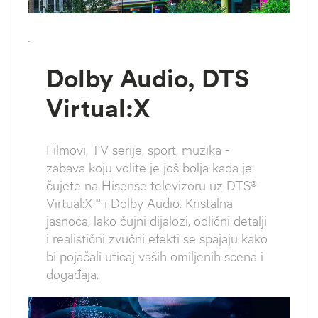
`
Dolby Audio, DTS
Virtual:X
Filmovi, TV serije, sport, muzika -
zabava koju volite je još bolja kada je
čujete na Hisense televizoru uz DTS®
Virtual:X™ i Dolby Audio. Kristalna
jasnoća, lako čujni dijalozi, odlični detalji
i realistični zvučni efekti se spajaju kako
bi pojačali uticaj vaših omiljenih scena i
događaja.