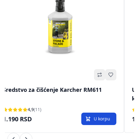
no
Omiljeno
Sredstvo za čišćenje Karcher RM611
Un
ka
4,9
(11)
1.190 RSD
1.
U korpu