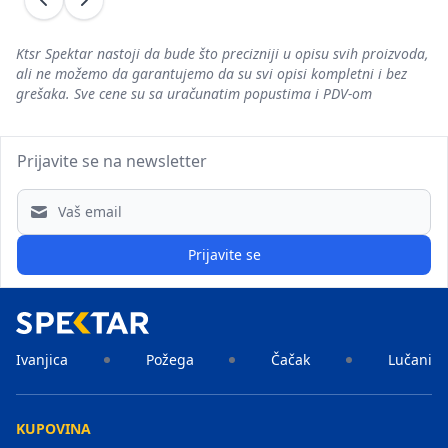
Prethodni
Sledeći
Ktsr Spektar nastoji da bude što precizniji u opisu svih proizvoda,
ali ne možemo da garantujemo da su svi opisi kompletni i bez
grešaka. Sve cene su sa uračunatim popustima i PDV-om
Prijavite se na newsletter
Email address
Prijavite se
Ivanjica
Požega
Čačak
Lučani
KUPOVINA