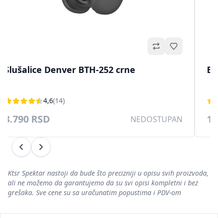
no
Omiljeno
Slušalice Denver BTH-252 crne
Bl
4,6
(14)
3.790 RSD
1.
NEDOSTUPAN
Prethodni
Sledeći
Ktsr Spektar nastoji da bude što precizniji u opisu svih proizvoda,
ali ne možemo da garantujemo da su svi opisi kompletni i bez
grešaka. Sve cene su sa uračunatim popustima i PDV-om