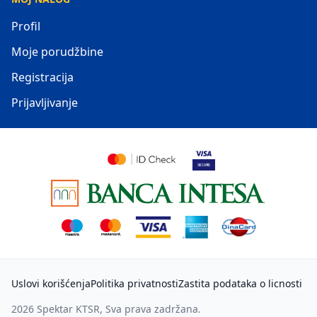
Profil
Moje porudžbine
Registracija
Prijavljivanje
Uslovi korišćenja
Politika privatnosti
Zastita podataka o licnosti
2026
Spektar KTSR
, Sva prava zadržana.