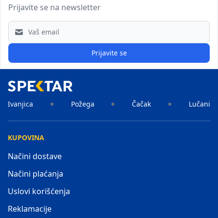
Prijavite se na newsletter
Email address
Prijavite se
Ivanjica
Požega
Čačak
Lučani
KUPOVINA
Načini dostave
Načini plaćanja
Uslovi korišćenja
Reklamacije