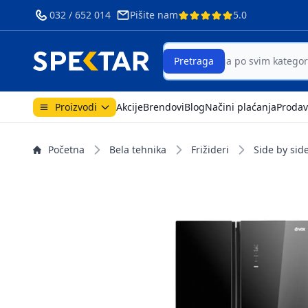
032 / 652 014
Pišite nam
5.0
Search
Pretraga
Proizvodi
Akcije
Brendovi
Blog
Načini plaćanja
Prodav
Početna
Bela tehnika
Frižideri
Side by side