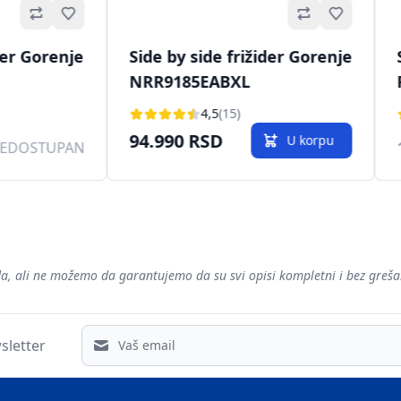
Omiljeno
Omiljeno
der Gorenje
Side by side frižider Gorenje
NRR9185EABXL
4,5
(15)
94.990 RSD
U korpu
EDOSTUPAN
voda, ali ne možemo da garantujemo da su svi opisi kompletni i bez gre
Email address
sletter