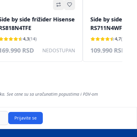
Omiljeno
Side by side frižider Hisense
Side by side friž
RS818N4TFE
RS711N4WFE
4,3
(14)
4,7
(9)
169.990 RSD
109.990 RSD
NEDOSTUPAN
šaka. Sve cene su sa uračunatim popustima i PDV-om
Prijavite se