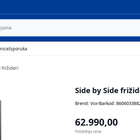
nice
Isporuka
 frižideri
Side by Side friž
Brend:
Vox
•
Barkod: 860603388
62.990,00
Poslednja cena