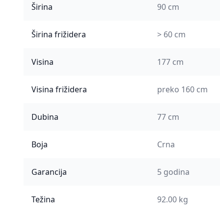
Širina
90 cm
Širina frižidera
> 60 cm
Visina
177 cm
Visina frižidera
preko 160 cm
Dubina
77 cm
Boja
Crna
Garancija
5 godina
Težina
92.00 kg