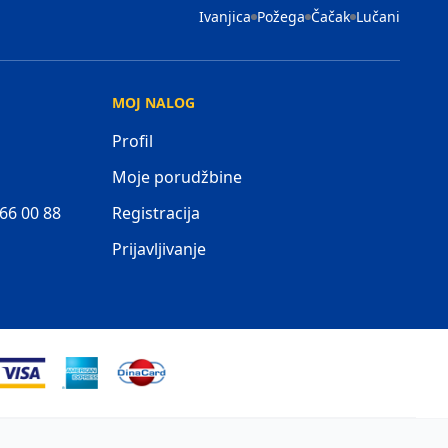
Ivanjica
Požega
Čačak
Lučani
MOJ NALOG
Profil
Moje porudžbine
 66 00 88
Registracija
Prijavljivanje