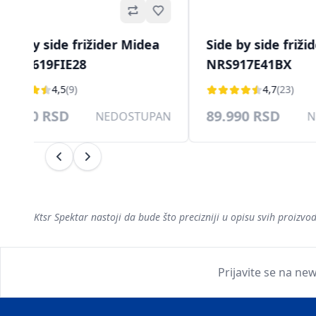
Omiljeno
Side by side frižider Midea
Side by side friži
MDRS619FIE28
NRS917E41BX
4,5
(9)
4,7
(23)
65.990 RSD
89.990 RSD
NEDOSTUPAN
N
Prethodni
Sledeći
Ktsr Spektar nastoji da bude što precizniji u opisu svih proiz
Prijavite se na new