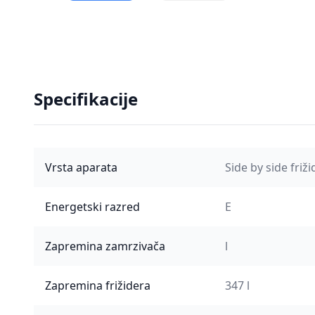
Specifikacije
Vrsta aparata
Side by side friži
Energetski razred
E
Zapremina zamrzivača
l
Zapremina frižidera
347 l