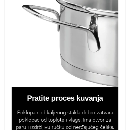
Pratite proces kuvanja
Poklopac od kaljenog stakla dobro zatvara
poklopac od toplote i vlage. Ima otvor za
paru i izdržljivu ručku od nerđajućeg čelika.