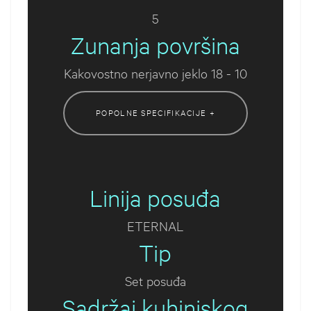
5
Zunanja površina
Kakovostno nerjavno jeklo 18 - 10
POPOLNE SPECIFIKACIJE +
Linija posuđa
ETERNAL
Tip
Set posuđa
Sadržaj kuhinjskog