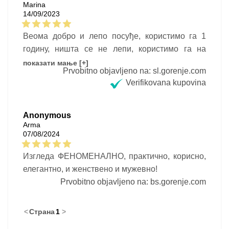
Marina
ручке отпорне на топлоту, сваки детаљ на њему
14/09/2023
одговара. Кроз провидни поклопац пратим
стање, кување је постало задовољство. Шта да
Веома добро и лепо посуђе, користимо га 1
кажем – ми смо заиста добар тим, и више сам
годину, ништа се не лепи, користимо га на
него задовољан тиме!
индукцији. препоручујем
показати мање [+]
Prvobitno objavljeno na: sl.gorenje.com
Verifikovana kupovina
Anonymous
Arma
07/08/2024
Изгледа ФЕНОМЕНАЛНО, практично, корисно,
елегантно, и женствено и мужевно!
Prvobitno objavljeno na: bs.gorenje.com
<
Страна
1
>