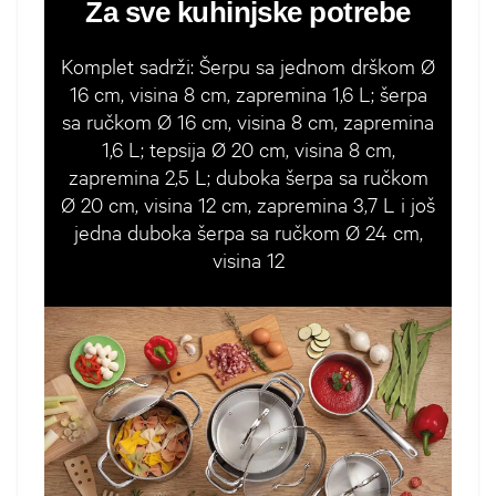
Za sve kuhinjske potrebe
Komplet sadrži: Šerpu sa jednom drškom Ø
16 cm, visina 8 cm, zapremina 1,6 L; šerpa
sa ručkom Ø 16 cm, visina 8 cm, zapremina
1,6 L; tepsija Ø 20 cm, visina 8 cm,
zapremina 2,5 L; duboka šerpa sa ručkom
Ø 20 cm, visina 12 cm, zapremina 3,7 L i još
jedna duboka šerpa sa ručkom Ø 24 cm,
visina 12