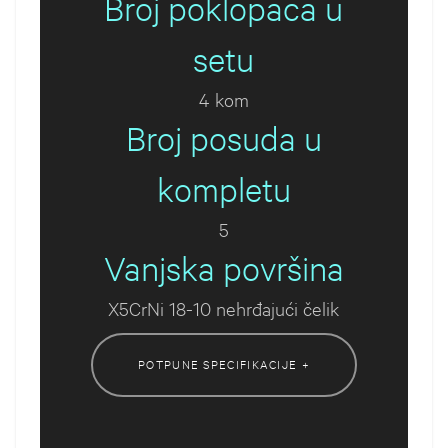
Broj poklopaca u
setu
4 kom
Broj posuda u
kompletu
5
Vanjska površina
X5CrNi 18-10 nehrđajući čelik
POTPUNE SPECIFIKACIJE +