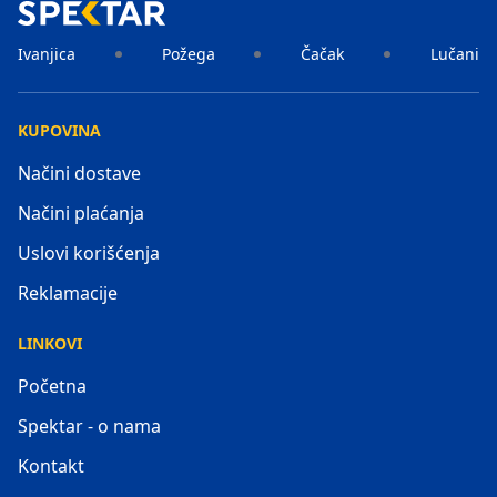
Ivanjica
Požega
Čačak
Lučani
KUPOVINA
Načini dostave
Načini plaćanja
Uslovi korišćenja
Reklamacije
LINKOVI
Početna
Spektar - o nama
Kontakt