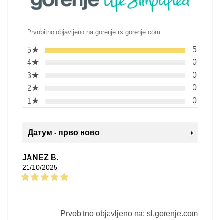
Prvobitno objavljeno na gorenje rs.gorenje.com
★
5
5
★
0
4
★
0
3
★
0
2
★
0
1
Датум - прво ново
JANEZ B.
21/10/2025
Prvobitno objavljeno na: sl.gorenje.com