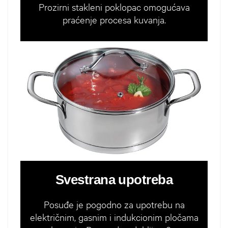
Prozirni stakleni poklopac omogućava
praćenje procesa kuvanja.
Svestrana upotreba
Posuđe je pogodno za upotrebu na
električnim, gasnim i indukcionim pločama