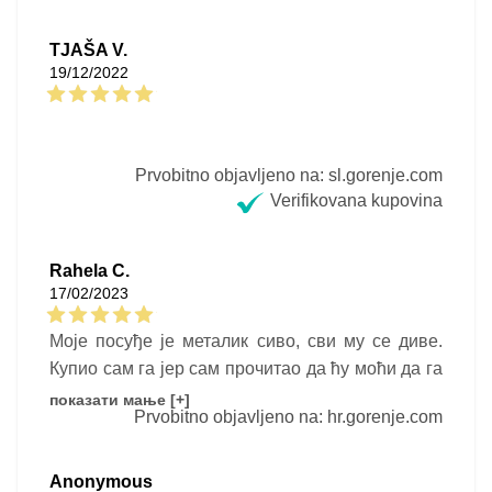
TJAŠA V.
19/12/2022
Prvobitno objavljeno na: sl.gorenje.com
Verifikovana kupovina
Rahela C.
17/02/2023
Моје посуђе је металик сиво, сви му се диве.
Купио сам га јер сам прочитао да ћу моћи да га
користим на индукционој плочи. Заиста је
показати мање [+]
Prvobitno objavljeno na: hr.gorenje.com
беспрекоран, изгледа лепо као првог дана.
Челик који не рђа омогућава стабилност, не
знаш да ли су лонци или тигањи лепши. Има
Anonymous