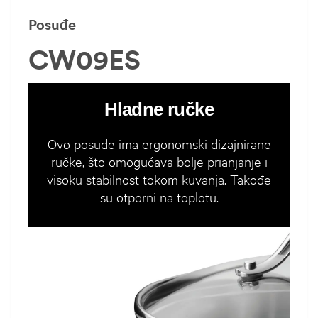
Posuđe
CW09ES
Hladne ručke
Ovo posuđe ima ergonomski dizajnirane
ručke, što omogućava bolje prianjanje i
visoku stabilnost tokom kuvanja. Takođe
su otporni na toplotu.