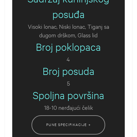
posuđa
Visoki lonac, Niski lonac, Tiganj sa
dugom drškom, Glass lid
Broj poklopaca
4
Broj posuda
5
Spoljna površina
18-10 nerđajući čelik
PUNE SPECIFIKACIJE +