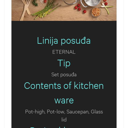
Linija posuđa
ETERNAL
Tip
Set posuđa
Contents of kitchen
ware
Pot-high, Pot-low, Saucepan, Glass
lid