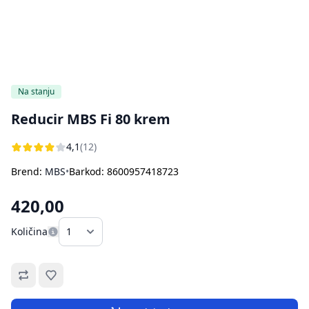
Bojleri
Usisivači za pepeo
Ostali aparati za kuvanje i pečenje
Sokovnici
Štampači
Rasveta
Kuhinjske vage
Oprema za čišćenje i održavanje
Na stanju
Aparati za sladoled
Dodatna oprema za perače pod pritiskom
Reducir MBS Fi 80 krem
Ručni frižideri
4,1
(12)
Brend:
MBS
•
Barkod: 8600957418723
420,00
Količina
Omiljeno