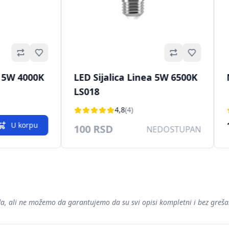
Omiljeno
Omiljeno
a 5W 4000K
LED Sijalica Linea 5W 6500K
LS018
4,8
(4)
U korpu
100 RSD
NEDOSTUPAN
voda, ali ne možemo da garantujemo da su svi opisi kompletni i bez gre