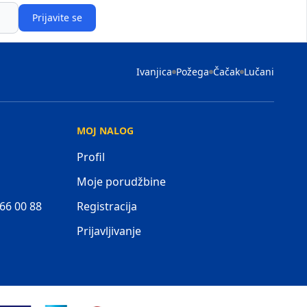
Prijavite se
Ivanjica
Požega
Čačak
Lučani
MOJ NALOG
Profil
Moje porudžbine
 66 00 88
Registracija
Prijavljivanje