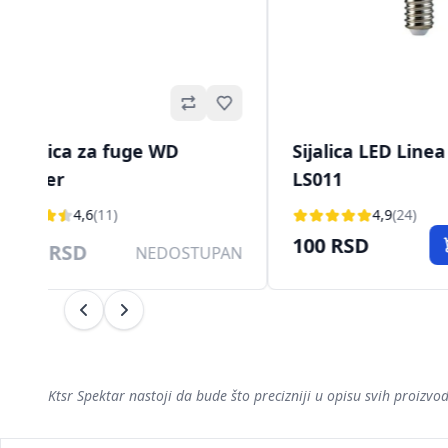
Omiljeno
Mlaznica za fuge WD
Sijalica LED Line
Karcher
LS011
4,6
(11)
4,9
(24)
100 RSD
1.190 RSD
NEDOSTUPAN
Prethodni
Sledeći
Ktsr Spektar nastoji da bude što precizniji u opisu svih proiz