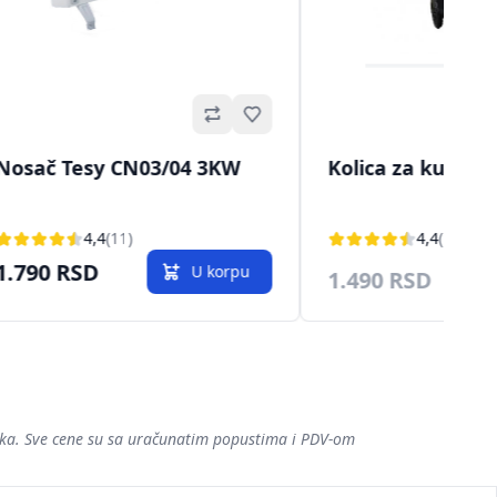
Omiljeno
Nosač Tesy CN03/04 3KW
Kolica za kupovi
4,4
(11)
4,4
(11)
1.790 RSD
U korpu
1.490 RSD
šaka. Sve cene su sa uračunatim popustima i PDV-om