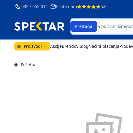
032 / 652 014
Pišite nam
5.0
Search
Pretraga
Proizvodi
Akcije
Brendovi
Blog
Načini plaćanja
Prodav
Početna