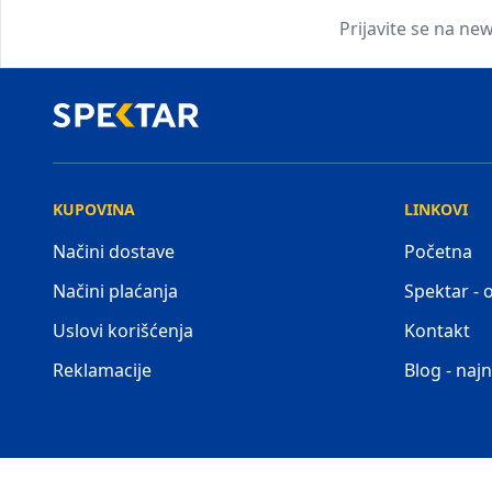
Prijavite se na new
KUPOVINA
LINKOVI
Načini dostave
Početna
Načini plaćanja
Spektar -
Uslovi korišćenja
Kontakt
Reklamacije
Blog - najn