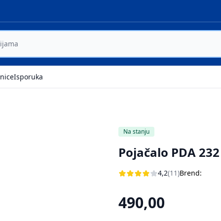
nice
Isporuka
Na stanju
Pojačalo PDA 232
4,2
(11)
Brend:
490,00