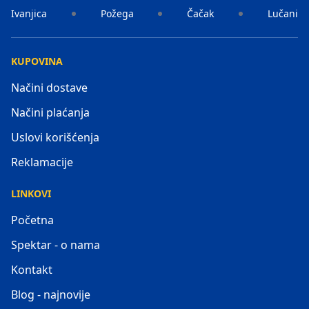
Ivanjica
Požega
Čačak
Lučani
KUPOVINA
Načini dostave
Načini plaćanja
Uslovi korišćenja
Reklamacije
LINKOVI
Početna
Spektar - o nama
Kontakt
Blog - najnovije