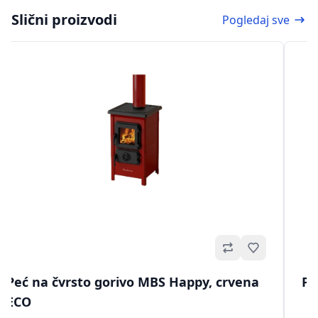
Slični proizvodi
Pogledaj sve
no
Omiljeno
Peć na čvrsto gorivo MBS Happy, crvena
Pe
ECO