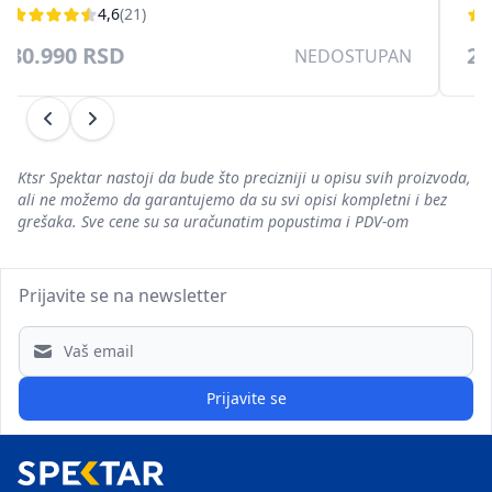
4,6
(21)
30.990 RSD
27
NEDOSTUPAN
Prethodni
Sledeći
Ktsr Spektar nastoji da bude što precizniji u opisu svih proizvoda,
ali ne možemo da garantujemo da su svi opisi kompletni i bez
grešaka. Sve cene su sa uračunatim popustima i PDV-om
Prijavite se na newsletter
Email address
Prijavite se