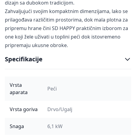
dizajn sa dubokom tradicijom.
Zahvaljujući svojim kompaktnim dimenzijama, lako se
prilagođava različitim prostorima, dok mala plotna za
pripremu hrane čini SD HAPPY praktičnim izborom za
one koji žele uživati u toplini peći dok istovremeno
pripremaju ukusne obroke.
Specifikacije
Vrsta
Peći
aparata
Vrsta goriva
Drvo/Ugalj
Snaga
6,1 kW