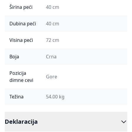
Širina peći
40 cm
Dubina peći
40 cm
Visina peći
72 cm
Boja
Crna
Pozicija
Gore
dimne cevi
Težina
54.00 kg
Deklaracija