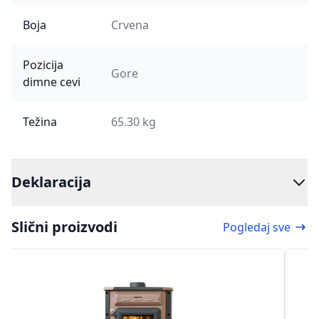
Boja
Crvena
Pozicija
Gore
dimne cevi
Težina
65.30 kg
Deklaracija
Slični proizvodi
Pogledaj sve