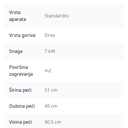
Vrsta
Standardni
aparata
Vrsta goriva
Drvo
Snaga
7 kW
Površina
m2
zagrevanja
Širina peći
51 cm
Dubina peći
49 cm
Visina peći
90,5 cm