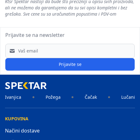
Ktsr Spektar nastoji da bude što precizniji u opisu svih proizvoda,
ali ne možemo da garantujemo da su svi opisi kompletni i bez
grešaka. Sve cene su sa uračunatim popustima i PDV-om
Prijavite se na newsletter
Email address
Prijavite se
Ivanjica
Požega
Čačak
Lučani
KUPOVINA
Načini dostave