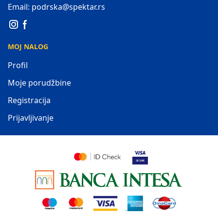
Email: podrska@spektar.rs
MOJ NALOG
Profil
Moje porudžbine
Registracija
Prijavljivanje