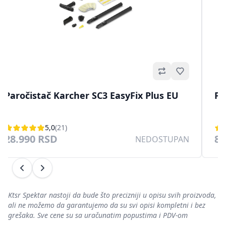
no
Omiljeno
Paročistač Karcher SC3 EasyFix Plus EU
Pa
5,0
(21)
28.990 RSD
8.
NEDOSTUPAN
Prethodni
Sledeći
Ktsr Spektar nastoji da bude što precizniji u opisu svih proizvoda,
ali ne možemo da garantujemo da su svi opisi kompletni i bez
grešaka. Sve cene su sa uračunatim popustima i PDV-om