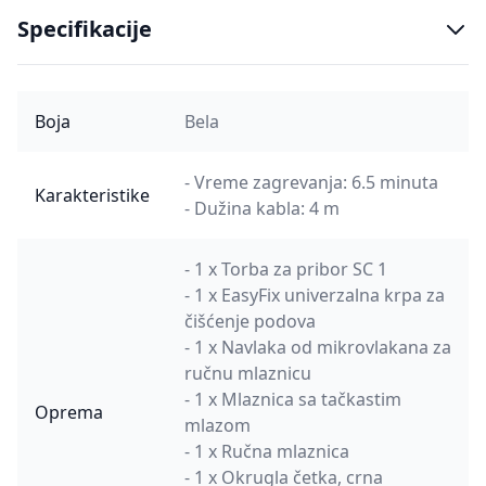
Specifikacije
Boja
Bela
- Vreme zagrevanja: 6.5 minuta
Karakteristike
- Dužina kabla: 4 m
- 1 x Torba za pribor SC 1
- 1 x EasyFix univerzalna krpa za
čišćenje podova
- 1 x Navlaka od mikrovlakana za
ručnu mlaznicu
- 1 x Mlaznica sa tačkastim
Oprema
mlazom
- 1 x Ručna mlaznica
- 1 x Okrugla četka, crna