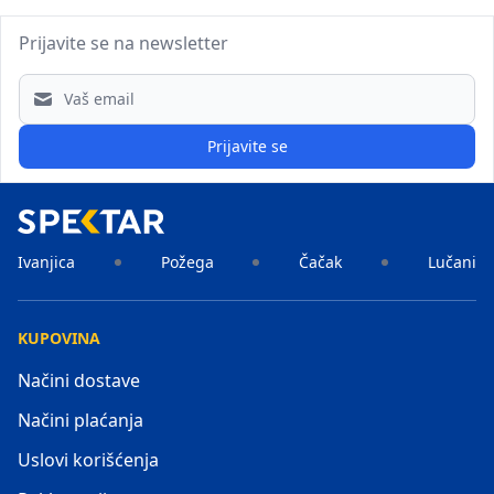
Prijavite se na newsletter
Email address
Prijavite se
Ivanjica
Požega
Čačak
Lučani
KUPOVINA
Načini dostave
Načini plaćanja
Uslovi korišćenja