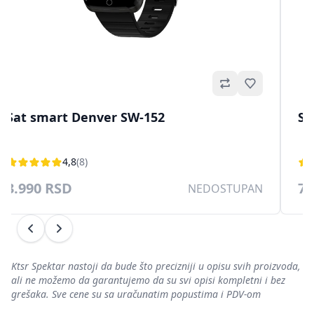
no
Omiljeno
Sat smart Denver SW-152
Sm
4,8
(8)
3.990 RSD
7.
NEDOSTUPAN
Prethodni
Sledeći
Ktsr Spektar nastoji da bude što precizniji u opisu svih proizvoda,
ali ne možemo da garantujemo da su svi opisi kompletni i bez
grešaka. Sve cene su sa uračunatim popustima i PDV-om