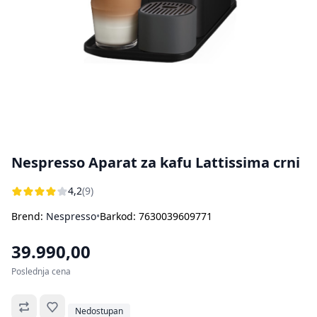
Bojleri
Usisivači za pepeo
Ostali aparati za kuvanje i pečenje
Sokovnici
Štampači
Rasveta
Kuhinjske vage
Oprema za čišćenje i održavanje
Aparati za sladoled
Dodatna oprema za perače pod pritiskom
Ručni frižideri
Nespresso Aparat za kafu Lattissima crni
4,2
(9)
Brend:
Nespresso
•
Barkod: 7630039609771
39.990,00
Poslednja cena
Omiljeno
Nedostupan