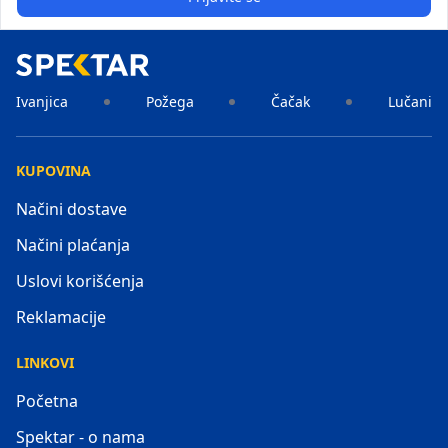
Ivanjica
Požega
Čačak
Lučani
KUPOVINA
Načini dostave
Načini plaćanja
Uslovi korišćenja
Reklamacije
LINKOVI
Početna
Spektar - o nama