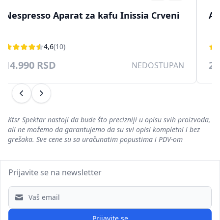
Nespresso Aparat za kafu Inissia Crveni
Ap
4,6
(10)
14.990 RSD
24
NEDOSTUPAN
Prethodni
Sledeći
Ktsr Spektar nastoji da bude što precizniji u opisu svih proizvoda,
ali ne možemo da garantujemo da su svi opisi kompletni i bez
grešaka. Sve cene su sa uračunatim popustima i PDV-om
Prijavite se na newsletter
Email address
Prijavite se