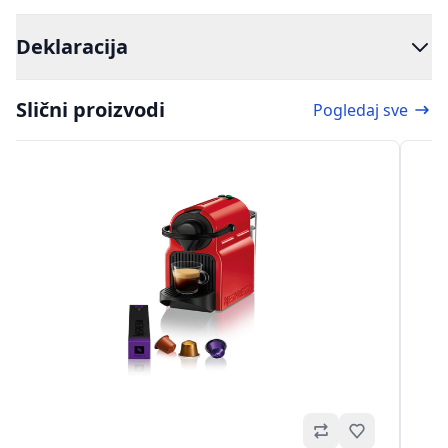
Deklaracija
Slični proizvodi
Pogledaj sve
no
Omiljeno