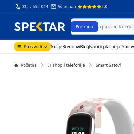
032 / 652 014
Pišite nam
5.0
Search
Pretraga
Proizvodi
Akcije
Brendovi
Blog
Načini plaćanja
Prodav
Početna
IT shop i telefonija
Smart Satovi