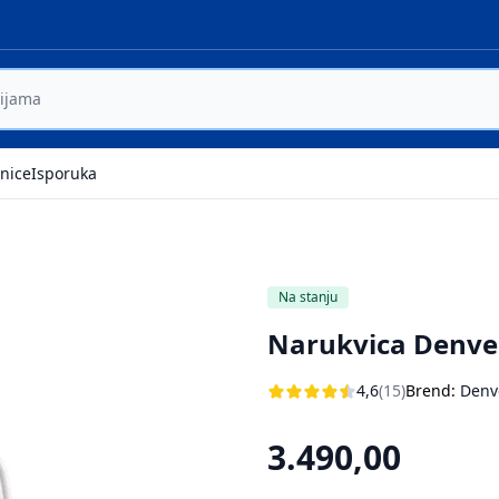
nice
Isporuka
Na stanju
Narukvica Denve
4,6
(15)
Brend:
Denv
3.490,00