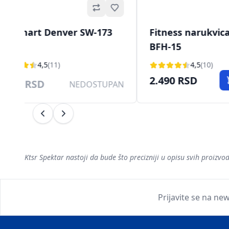
Omiljeno
Sat smart Denver SW-173
Fitness narukvic
beli
BFH-15
4,5
(11)
4,5
(10)
2.490 RSD
4.990 RSD
NEDOSTUPAN
Prethodni
Sledeći
Ktsr Spektar nastoji da bude što precizniji u opisu svih proiz
Prijavite se na new