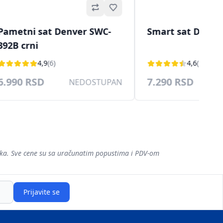
Omiljeno
Pametni sat Denver SWC-
Smart sat Denve
392B crni
4,9
(6)
4,6
(17)
6.990 RSD
7.290 RSD
NEDOSTUPAN
šaka. Sve cene su sa uračunatim popustima i PDV-om
Prijavite se