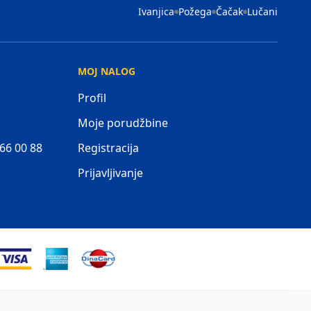
Ivanjica
Požega
Čačak
Lučani
MOJ NALOG
Profil
Moje porudžbine
 66 00 88
Registracija
Prijavljivanje