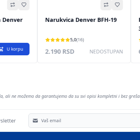
Omiljeno
Omiljeno
a Denver
Narukvica Denver BFH-19
5,0
(16)
U korpu
2.190 RSD
NEDOSTUPAN
voda, ali ne možemo da garantujemo da su svi opisi kompletni i bez gre
Email address
sletter