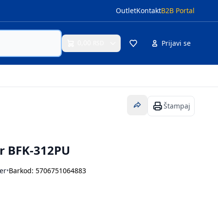
Outlet
Kontakt
B2B Portal
0,00
Prijavi se
RSD
Cart
Štampaj
r BFK-312PU
er
•
Barkod: 5706751064883