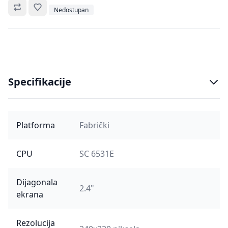
Omiljeno
Nedostupan
Specifikacije
Platforma
Fabrički
CPU
SC 6531E
Dijagonala
2.4"
ekrana
Rezolucija