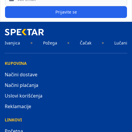
Prijavite se
Ivanjica
Požega
Čačak
Lučani
KUPOVINA
Načini dostave
Načini plaćanja
Uslovi korišćenja
Reklamacije
LINKOVI
Početna