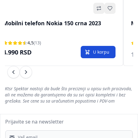
no
Omiljeno
Mobilni telefon Nokia 150 crna 2023
Mo
4,5
(13)
4.990 RSD
U korpu
1.
Prethodni
Sledeći
Ktsr Spektar nastoji da bude što precizniji u opisu svih proizvoda,
ali ne možemo da garantujemo da su svi opisi kompletni i bez
grešaka. Sve cene su sa uračunatim popustima i PDV-om
Prijavite se na newsletter
Email address