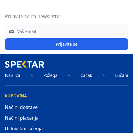
Prijavite se na newsletter
Email address
Prijavite se
Ivanjica
Požega
Čačak
Lučani
KUPOVINA
Načini dostave
Načini plaćanja
Uslovi korišćenja