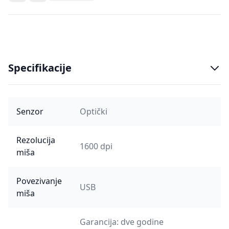
Specifikacije
Senzor
Optički
Rezolucija
1600 dpi
miša
Povezivanje
USB
miša
Garancija: dve godine