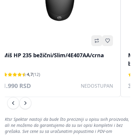
no
Omiljeno
Miš HP 235 bežični/Slim/4E407AA/crna
Mi
be
4,7
(12)
1.990 RSD
3.
NEDOSTUPAN
Prethodni
Sledeći
Ktsr Spektar nastoji da bude što precizniji u opisu svih proizvoda,
ali ne možemo da garantujemo da su svi opisi kompletni i bez
grešaka. Sve cene su sa uračunatim popustima i PDV-om