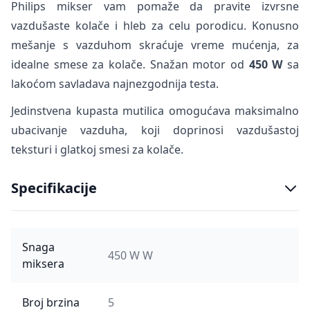
Philips mikser vam pomaže da pravite izvrsne
vazdušaste kolače i hleb za celu porodicu. Konusno
mešanje s vazduhom skraćuje vreme mućenja, za
idealne smese za kolače. Snažan motor od
450 W
sa
lakoćom savladava najnezgodnija testa.
Jedinstvena kupasta mutilica omogućava maksimalno
ubacivanje vazduha, koji doprinosi vazdušastoj
teksturi i glatkoj smesi za kolače.
Specifikacije
Snaga
450 W W
miksera
Broj brzina
5