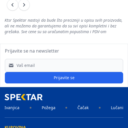
Prethodni
Sledeći
Ktsr Spektar nastoji da bude što precizniji u opisu svih proizvoda,
ali ne možemo da garantujemo da su svi opisi kompletni i bez
grešaka. Sve cene su sa uračunatim popustima i PDV-om
Prijavite se na newsletter
Email address
Prijavite se
Ivanjica
Požega
Čačak
Lučani
KUPOVINA