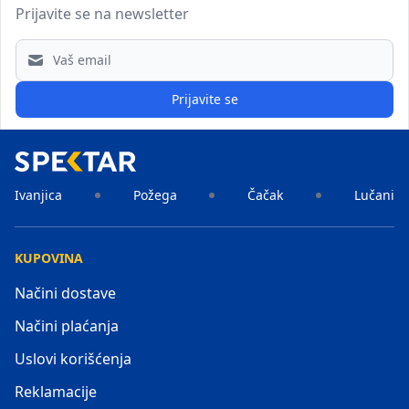
Prijavite se na newsletter
Email address
Prijavite se
Ivanjica
Požega
Čačak
Lučani
KUPOVINA
Načini dostave
Načini plaćanja
Uslovi korišćenja
Reklamacije