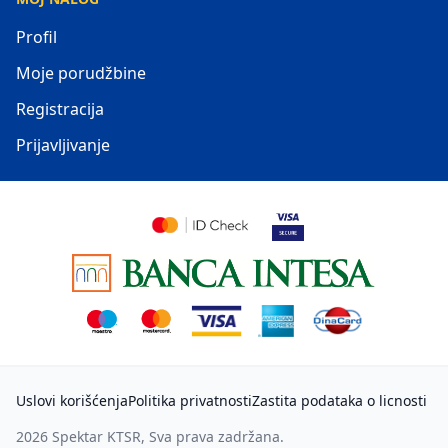
Profil
Moje porudžbine
Registracija
Prijavljivanje
Uslovi korišćenja
Politika privatnosti
Zastita podataka o licnosti
2026
Spektar KTSR
, Sva prava zadržana.