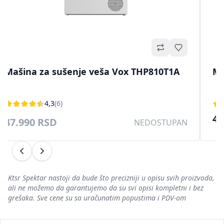
no
Omiljeno
Mašina za sušenje veša Vox THP810T1A
Ma
4,3
(6)
45
47.990 RSD
NEDOSTUPAN
Prethodni
Sledeći
Ktsr Spektar nastoji da bude što precizniji u opisu svih proizvoda,
ali ne možemo da garantujemo da su svi opisi kompletni i bez
grešaka. Sve cene su sa uračunatim popustima i PDV-om