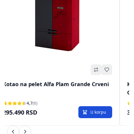
no
Omiljeno
Kotao na pelet Alfa Plam Grande Crveni
Ko
Co
4,7
(6)
295.490 RSD
34
U korpu