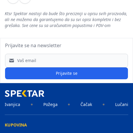
Prethodni
Sledeći
Ktsr Spektar nastoji da bude što precizniji u opisu svih proizvoda,
ali ne možemo da garantujemo da su svi opisi kompletni i bez
grešaka. Sve cene su sa uračunatim popustima i PDV-om
Prijavite se na newsletter
Email address
Prijavite se
Ivanjica
Požega
Čačak
Lučani
KUPOVINA