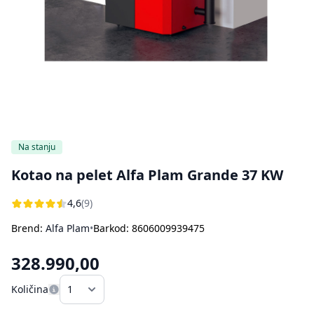
Bojleri
Usisivači za pepeo
Ostali aparati za kuvanje i pečenje
Sokovnici
Štampači
Rasveta
Kuhinjske vage
Oprema za čišćenje i održavanje
Aparati za sladoled
Dodatna oprema za perače pod pritiskom
Ručni frižideri
Na stanju
Kotao na pelet Alfa Plam Grande 37 KW
4,6
(9)
Brend:
Alfa Plam
•
Barkod: 8606009939475
328.990,00
Količina