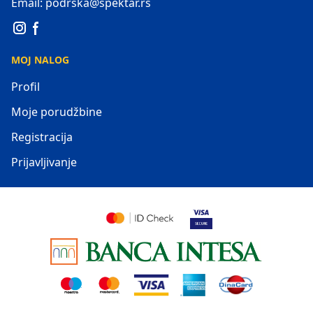
Email: podrska@spektar.rs
MOJ NALOG
Profil
Moje porudžbine
Registracija
Prijavljivanje