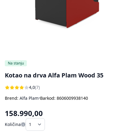
Bojleri
Usisivači za pepeo
Ostali aparati za kuvanje i pečenje
Sokovnici
Štampači
Rasveta
Kuhinjske vage
Oprema za čišćenje i održavanje
Aparati za sladoled
Dodatna oprema za perače pod pritiskom
Ručni frižideri
Na stanju
Kotao na drva Alfa Plam Wood 35
4,0
(7)
Brend:
Alfa Plam
•
Barkod: 8606009938140
158.990,00
Količina