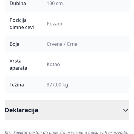
Dubina
100 cm
Pozicija
Pozadi
dimne cevi
Boja
Crvena / Crna
Vrsta
Kotao
aparata
Težina
377.00 kg
Deklaracija
Ktsr Spektar nastoji da bude što precizniji u opisu svih proizvoda,