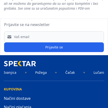
ali ne možemo da garantujemo da su svi opisi kompletni i bez
grešaka. Sve cene su sa uračunatim popustima i PDV-om
Prijavite se na newsletter
Email address
Prijavite se
Ivanjica
Požega
Čačak
Lučani
KUPOVINA
Načini dostave
Načini plaćanja