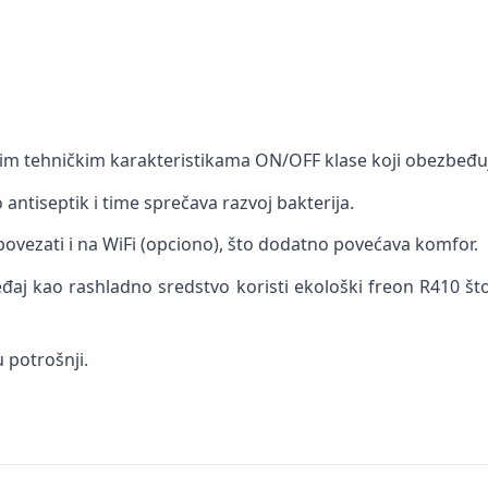
išim tehničkim karakteristikama ON/OFF klase koji obezbeđu
o antiseptik i time sprečava razvoj bakterija.
 povezati i na WiFi (opciono), što dodatno povećava komfor.
eđaj kao rashladno sredstvo koristi ekološki freon R410 što
 potrošnji.