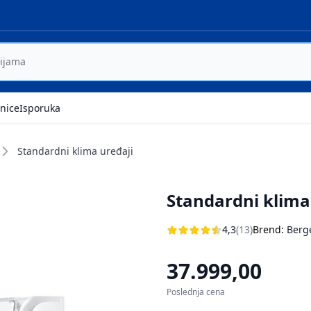
nice
Isporuka
Standardni klima uređaji
Standardni klima
4,3
(13)
Brend:
Berg
37.999,00
Poslednja cena