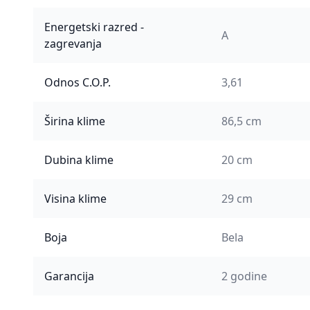
Energetski razred -
A
zagrevanja
Odnos C.O.P.
3,61
Širina klime
86,5 cm
Dubina klime
20 cm
Visina klime
29 cm
Boja
Bela
Garancija
2 godine