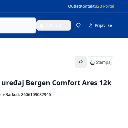
Outlet
Kontakt
B2B Portal
0,00
Prijavi se
RSD
Cart
Štampaj
 uređaj Bergen Comfort Ares 12k
en
•
Barkod: 8606109032946