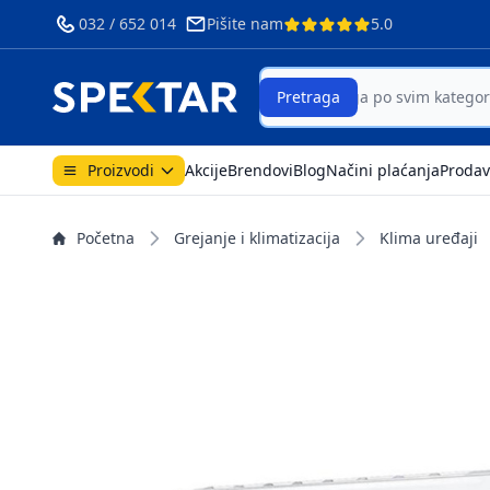
032 / 652 014
Pišite nam
5.0
Search
Pretraga
Proizvodi
Akcije
Brendovi
Blog
Načini plaćanja
Prodav
Početna
Grejanje i klimatizacija
Klima uređaji