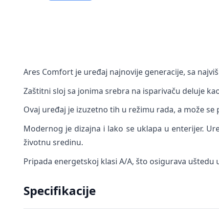
Ares Comfort je uređaj najnovije generacije, sa najv
Zaštitni sloj sa jonima srebra na isparivaču deluje ka
Ovaj uređaj je izuzetno tih u režimu rada, a može se
Modernog je dizajna i lako se uklapa u enterijer. Ur
životnu sredinu.
Pripada energetskoj klasi A/A, što osigurava uštedu u
Specifikacije