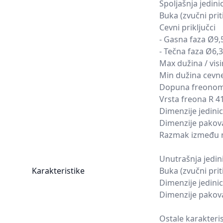
Spoljašnja jedini
Buka (zvučni prit
Cevni priključci
- Gasna faza Ø9,5
- Tečna faza Ø6,3
Max dužina / visi
Min dužina cevne 
Dopuna freonom c
Vrsta freona R 4
Dimenzije jedinic
Dimenzije pakova
Razmak između n
Unutrašnja jedin
Karakteristike
Buka (zvučni priti
Dimenzije jedinic
Dimenzije pakova
Ostale karakteris