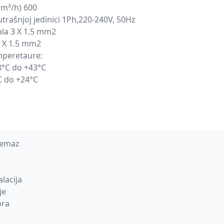
(m³/h) 600
trašnjoj jedinici 1Ph,220-240V, 50Hz
la 3 X 1.5 mm2
 X 1.5 mm2
peretaure:
8°C do +43°C
°C do +24°C
remaz
lacija
je
ora