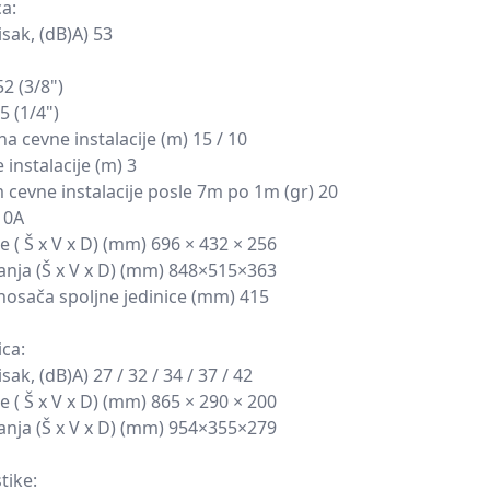
ca:
isak, (dB)A) 53
2 (3/8")
5 (1/4")
na cevne instalacije (m) 15 / 10
instalacije (m) 3
evne instalacije posle 7m po 1m (gr) 20
10A
e ( Š x V x D) (mm) 696 × 432 × 256
nja (Š x V x D) (mm) 848×515×363
osača spoljne jedinice (mm) 415
ica:
sak, (dB)A) 27 / 32 / 34 / 37 / 42
e ( Š x V x D) (mm) 865 × 290 × 200
nja (Š x V x D) (mm) 954×355×279
tike: