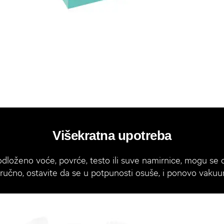
Višekratna upotreba
loženo voće, povrće, testo ili suve namirnice, mogu se op
 ručno, ostavite da se u potpunosti osuše, i ponovo vakuum