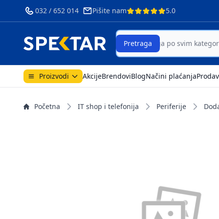
032 / 652 014
Pišite nam
5.0
Search
Pretraga
Proizvodi
Akcije
Brendovi
Blog
Načini plaćanja
Prodav
Početna
IT shop i telefonija
Periferije
Dod