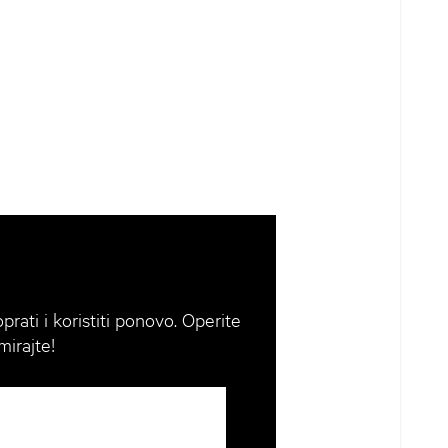
rati i koristiti ponovo. Operite
irajte!