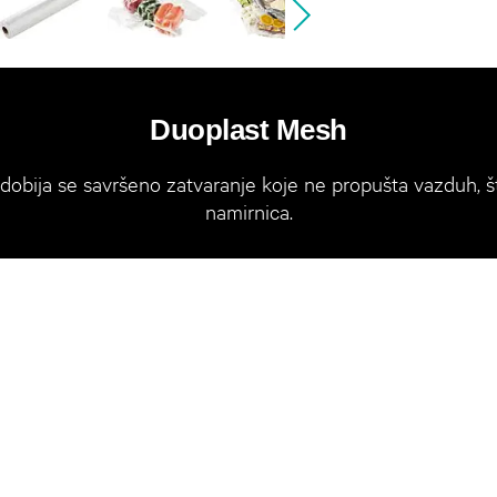
Duoplast Mesh
 dobija se savršeno zatvaranje koje ne propušta vazduh, 
namirnica.