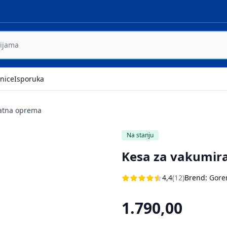
nice
Isporuka
atna oprema
Na stanju
Kesa za vakumira
4,4
(12)
Brend:
Gore
1.790,00