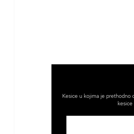
Kesice u kojima je prethodno od
kesice