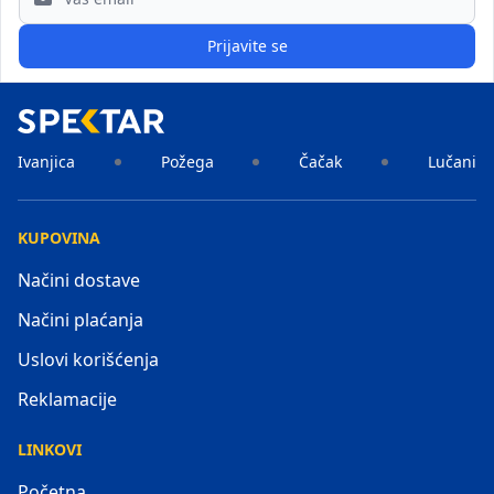
Prijavite se
Ivanjica
Požega
Čačak
Lučani
KUPOVINA
Načini dostave
Načini plaćanja
Uslovi korišćenja
Reklamacije
LINKOVI
Početna