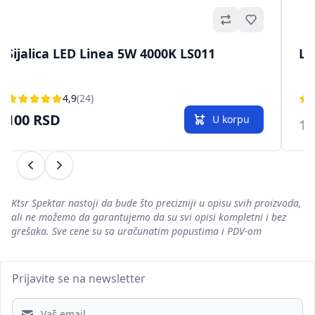
no
Omiljeno
Sijalica LED Linea 5W 4000K LS011
LE
4,9
(24)
100 RSD
U korpu
10
Prethodni
Sledeći
Ktsr Spektar nastoji da bude što precizniji u opisu svih proizvoda,
ali ne možemo da garantujemo da su svi opisi kompletni i bez
grešaka. Sve cene su sa uračunatim popustima i PDV-om
Prijavite se na newsletter
Email address