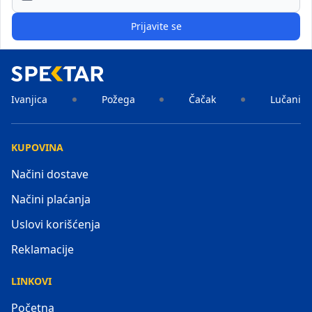
Prijavite se
Ivanjica
Požega
Čačak
Lučani
KUPOVINA
Načini dostave
Načini plaćanja
Uslovi korišćenja
Reklamacije
LINKOVI
Početna