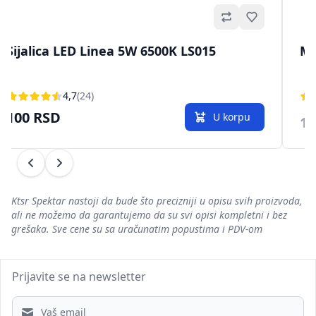
no
Omiljeno
Sijalica LED Linea 5W 6500K LS015
Ml
4,7
(24)
100 RSD
U korpu
1.
Prethodni
Sledeći
Ktsr Spektar nastoji da bude što precizniji u opisu svih proizvoda,
ali ne možemo da garantujemo da su svi opisi kompletni i bez
grešaka. Sve cene su sa uračunatim popustima i PDV-om
Prijavite se na newsletter
Email address