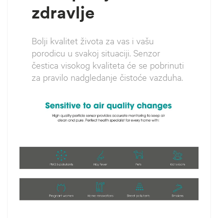
zdravlje
Bolji kvalitet života za vas i vašu
porodicu u svakoj situaciji. Senzor
čestica visokog kvaliteta će se pobrinuti
za pravilo nadgledanje čistoće vazduha.