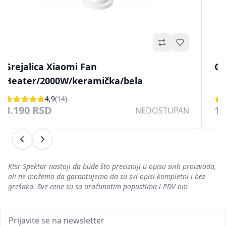
no
Omiljeno
Grejalica Xiaomi Fan
Gr
Heater/2000W/keramička/bela
4,9
(14)
3.190 RSD
1.
NEDOSTUPAN
Prethodni
Sledeći
Ktsr Spektar nastoji da bude što precizniji u opisu svih proizvoda,
ali ne možemo da garantujemo da su svi opisi kompletni i bez
grešaka. Sve cene su sa uračunatim popustima i PDV-om
Prijavite se na newsletter