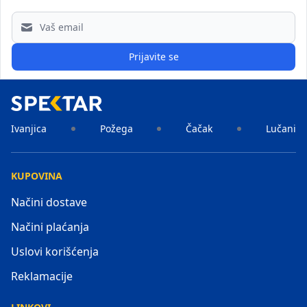
Email address
Prijavite se
Ivanjica
Požega
Čačak
Lučani
KUPOVINA
Načini dostave
Načini plaćanja
Uslovi korišćenja
Reklamacije