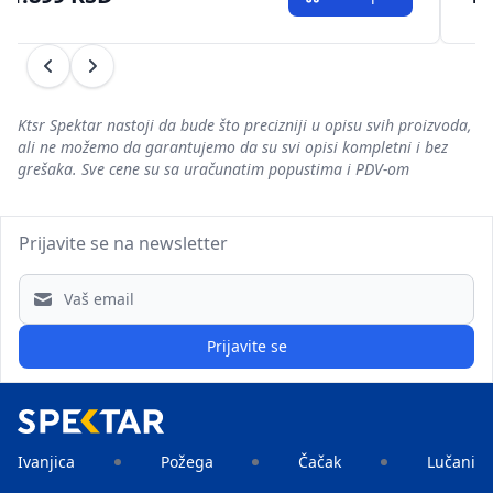
Prethodni
Sledeći
Ktsr Spektar nastoji da bude što precizniji u opisu svih proizvoda,
ali ne možemo da garantujemo da su svi opisi kompletni i bez
grešaka. Sve cene su sa uračunatim popustima i PDV-om
Prijavite se na newsletter
Email address
Prijavite se
Ivanjica
Požega
Čačak
Lučani