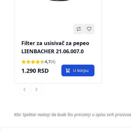
Omiljeno
Filter za usisivač za pepeo
LIENBACHER 21.06.007.0
4,7
(4)
1.290 RSD
U korpu
Prethodni
Sledeći
Ktsr Spektar nastoji da bude što precizniji u opisu svih proiz