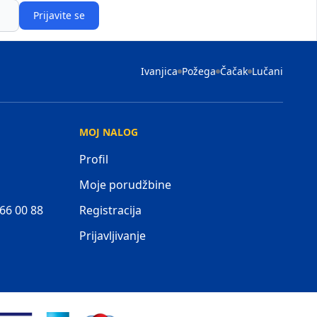
Prijavite se
Ivanjica
Požega
Čačak
Lučani
MOJ NALOG
Profil
Moje porudžbine
 66 00 88
Registracija
Prijavljivanje