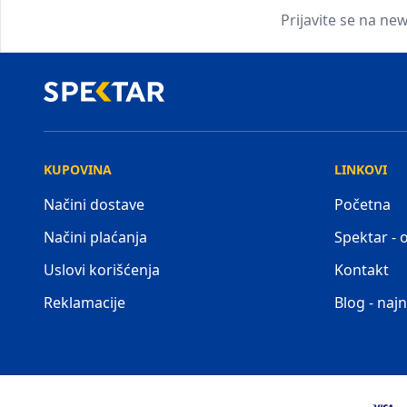
Prijavite se na new
KUPOVINA
LINKOVI
Načini dostave
Početna
Načini plaćanja
Spektar -
Uslovi korišćenja
Kontakt
Reklamacije
Blog - najn