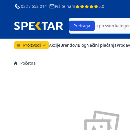
032 / 652 014
Pišite nam
5.0
Search
Pretraga
Proizvodi
Akcije
Brendovi
Blog
Načini plaćanja
Prodav
Početna