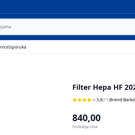
nice
Isporuka
Filter Hepa HF 2
3,8
(11)
Brend:
Barko
840,00
Poslednja cena