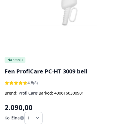
Bojleri
Usisivači za pepeo
Ostali aparati za kuvanje i pečenje
Sokovnici
Štampači
Rasveta
Kuhinjske vage
Oprema za čišćenje i održavanje
Aparati za sladoled
Dodatna oprema za perače pod pritiskom
Ručni frižideri
Na stanju
Fen ProfiCare PC-HT 3009 beli
4,8
(8)
Brend:
Profi Care
•
Barkod: 4006160300901
2.090,00
Količina