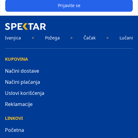
Prijavite se
Ivanjica
Požega
Čačak
Lučani
KUPOVINA
Načini dostave
Načini plaćanja
Uslovi korišćenja
Reklamacije
LINKOVI
Početna