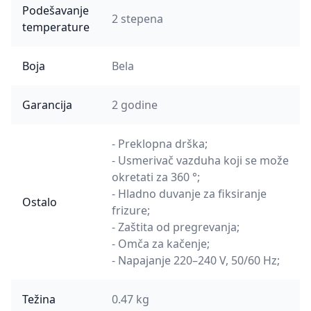
Podešavanje
2 stepena
temperature
Boja
Bela
Garancija
2 godine
- Preklopna drška;
- Usmerivač vazduha koji se može
okretati za 360 °;
- Hladno duvanje za fiksiranje
Ostalo
frizure;
- Zaštita od pregrevanja;
- Omča za kačenje;
- Napajanje 220–240 V, 50/60 Hz;
Težina
0.47 kg