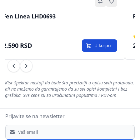
no
Omiljeno
Fen Linea LHD0693
Fe
2.590 RSD
2.
U korpu
Prethodni
Sledeći
Ktsr Spektar nastoji da bude što precizniji u opisu svih proizvoda,
ali ne možemo da garantujemo da su svi opisi kompletni i bez
grešaka. Sve cene su sa uračunatim popustima i PDV-om
Prijavite se na newsletter
Email address