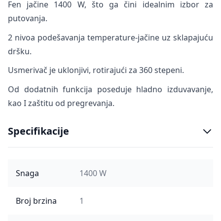
Fen jačine 1400 W, što ga čini idealnim izbor za
putovanja.
2 nivoa podešavanja temperature-jačine uz sklapajuću
dršku.
Usmerivač je uklonjivi, rotirajući za 360 stepeni.
Od dodatnih funkcija poseduje hladno izduvavanje,
kao I zaštitu od pregrevanja.
Specifikacije
Snaga
1400 W
Broj brzina
1