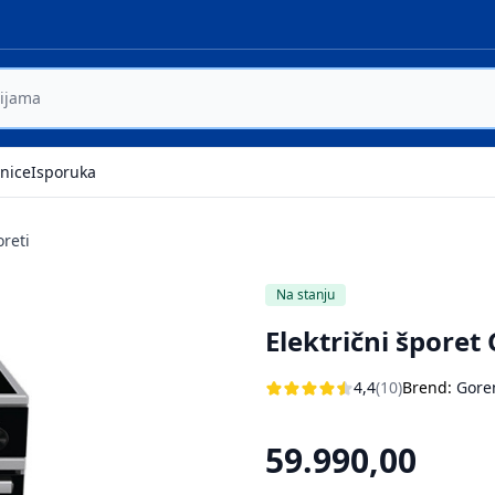
nice
Isporuka
oreti
Na stanju
Električni špore
4,4
(10)
Brend:
Gore
59.990,00