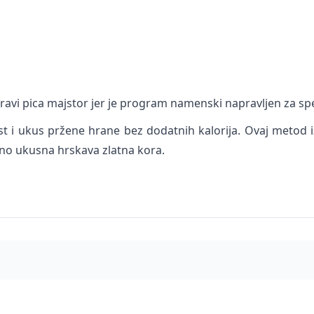
 pravi pica majstor jer je program namenski napravljen za 
t i ukus pržene hrane bez dodatnih kalorija. Ovaj metod 
no ukusna hrskava zlatna kora.