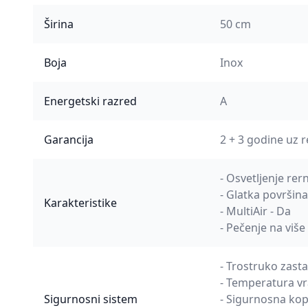
Širina
50 cm
Boja
Inox
Energetski razred
A
Garancija
2 + 3 godine uz r
- Osvetljenje rern
- Glatka površina
Karakteristike
- MultiAir - Da
- Pečenje na viš
- Trostruko zast
- Temperatura vr
Sigurnosni sistem
- Sigurnosna ko