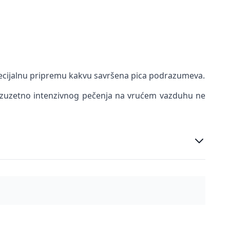
specijalnu pripremu kakvu savršena pica podrazumeva.
izuzetno intenzivnog pečenja na vrućem vazduhu ne