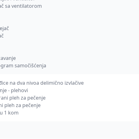
jač sa ventilatorom
rejač
ač
zavanje
rogram samočišćenja
ice na dva nivoa delimično izvlačive
je - plehovi
rani pleh za pečenje
ani pleh za pečenje
nu 1 kom