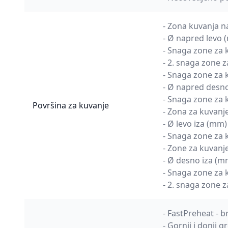
- Zona kuvanja na
- Ø napred levo 
- Snaga zone za 
- 2. snaga zone 
- Snaga zone za 
- Ø napred desn
- Snaga zone za
Površina za kuvanje
- Zona za kuvanje
- Ø levo iza (mm)
- Snaga zone za 
- Zone za kuvanj
- Ø desno iza (
- Snaga zone za
- 2. snaga zone 
- FastPreheat - 
- Gornji i donji gr