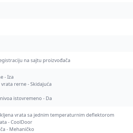
egistraciju na sajtu proizvođača
e - Iza
 vrata rerne - Skidajuća
e nivoa istovremeno - Da
akljena vrata sa jednim temperaturnim deflektorom
ata - CoolDoor
pča - Mehaničko