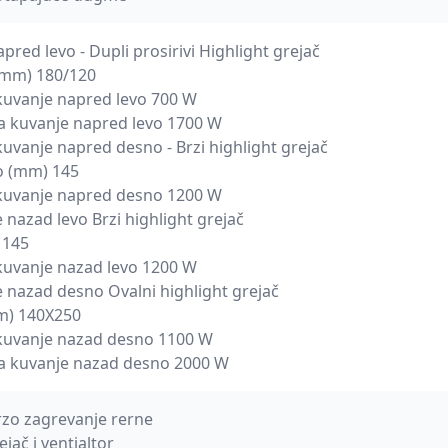
pred levo - Dupli prosirivi Highlight grejač
(mm) 180/120
kuvanje napred levo 700 W
za kuvanje napred levo 1700 W
kuvanje napred desno - Brzi highlight grejač
o (mm) 145
 kuvanje napred desno 1200 W
 nazad levo Brzi highlight grejač
 145
kuvanje nazad levo 1200 W
e nazad desno Ovalni highlight grejač
mm) 140X250
 kuvanje nazad desno 1100 W
za kuvanje nazad desno 2000 W
brzo zagrevanje rerne
ejač i ventialtor