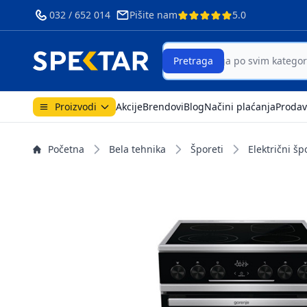
032 / 652 014
Pišite nam
5.0
Search
Pretraga
Proizvodi
Akcije
Brendovi
Blog
Načini plaćanja
Prodav
Početna
Bela tehnika
Šporeti
Električni šp