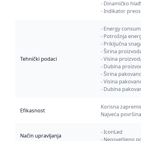
- Dinamičko hlađ
- Indikator preos
- Energy consump
- Potrošnja energ
- Priključna snag
- Širina proizvo
Tehnički podaci
- Visina proizvo
- Dubina proizv
- Širina pakova
- Visina pakova
- Dubina pakova
Korisna zapremin
Efikasnost
Najveća površina
- IconLed
Način upravljanja
- Neosvetljeno 