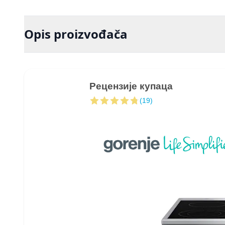
Opis proizvođača
Рецензије купаца
(19)