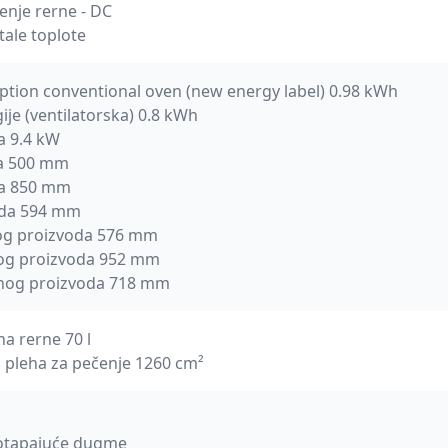
enje rerne - DC
tale toplote
tion conventional oven (new energy label) 0.98 kWh
ije (ventilatorska) 0.8 kWh
a 9.4 kW
da 500 mm
da 850 mm
oda 594 mm
nog proizvoda 576 mm
nog proizvoda 952 mm
nog proizvoda 718 mm
a rerne 70 l
 pleha za pečenje 1260 cm²
potapajuće dugme