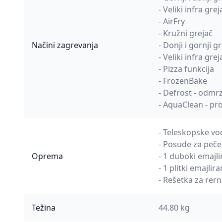
- Veliki infra gre
- AirFry
- Kružni grejač
Načini zagrevanja
- Donji i gornji g
- Veliki infra grej
- Pizza funkcija
- FrozenBake
- Defrost - odmr
- AquaClean - p
- Teleskopske vođ
- Posude za pečen
Oprema
- 1 duboki emajli
- 1 plitki emajlir
- Rešetka za rer
Težina
44.80 kg