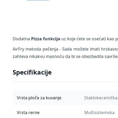
Dodatna
Pizza funkcija
uz koje ćete se osećati kao
AirFry metoda pečenja - Sada možete imati hrskavos
zahteva nikakvu masnoću da bi se obezbedila savrše
Specifikacije
Vrsta ploče za kuvanje
Staklokeramička
Vrsta rerne
Multisistemska