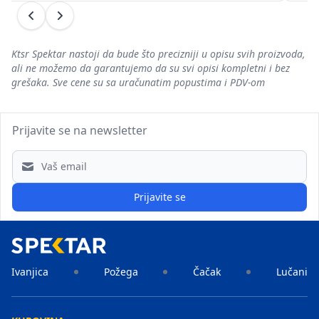
Prethodni
Sledeći
Ktsr Spektar nastoji da bude što precizniji u opisu svih proizvoda,
ali ne možemo da garantujemo da su svi opisi kompletni i bez
grešaka. Sve cene su sa uračunatim popustima i PDV-om
Prijavite se na newsletter
Email address
Prijavite se
Ivanjica
Požega
Čačak
Lučani