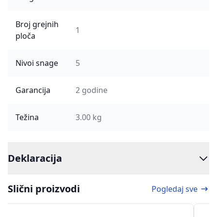
Broj grejnih
1
ploča
Nivoi snage
5
Garancija
2 godine
Težina
3.00 kg
Deklaracija
Slični proizvodi
Pogledaj sve