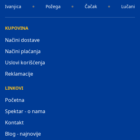
Ivanjica
Požega
Čačak
Lučani
KUPOVINA
Načini dostave
Načini plaćanja
Uslovi korišćenja
Reklamacije
LINKOVI
Početna
Spektar - o nama
Kontakt
Blog - najnovije