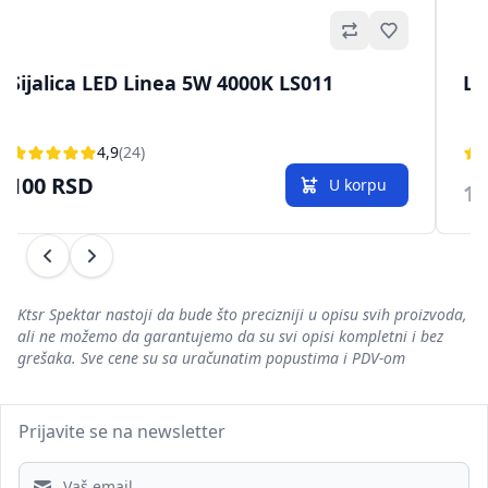
no
Omiljeno
Sijalica LED Linea 5W 4000K LS011
LE
4,9
(24)
100 RSD
U korpu
10
Prethodni
Sledeći
Ktsr Spektar nastoji da bude što precizniji u opisu svih proizvoda,
ali ne možemo da garantujemo da su svi opisi kompletni i bez
grešaka. Sve cene su sa uračunatim popustima i PDV-om
Prijavite se na newsletter
Email address