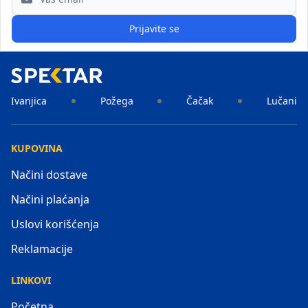
Prijavite se
Ivanjica
Požega
Čačak
Lučani
KUPOVINA
Načini dostave
Načini plaćanja
Uslovi korišćenja
Reklamacije
LINKOVI
Početna