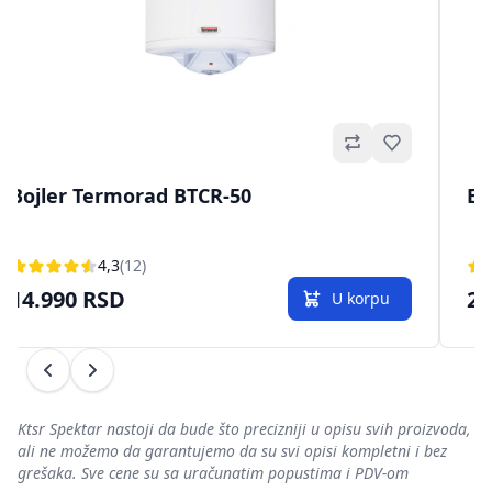
no
Omiljeno
Bojler Termorad BTCR-50
Bo
4,3
(12)
14.990 RSD
22
U korpu
Prethodni
Sledeći
Ktsr Spektar nastoji da bude što precizniji u opisu svih proizvoda,
ali ne možemo da garantujemo da su svi opisi kompletni i bez
grešaka. Sve cene su sa uračunatim popustima i PDV-om