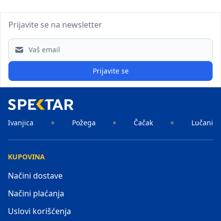
Prijavite se na newsletter
Email address
Prijavite se
Ivanjica
Požega
Čačak
Lučani
KUPOVINA
Načini dostave
Načini plaćanja
Uslovi korišćenja