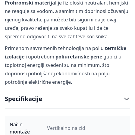
Prohromski materijal
je fiziološki neutralan, hemijski
ne reaguje sa vodom, a samim tim doprinosi očuvanju
njenog kvaliteta, pa možete biti sigurni da je ovaj
uređaj pravo rešenje za svako kupatilu i da će
spremno odgovoriti na sve zahteve korisnika.
Primenom savremenih tehnologija na polju
termičke
izolacije
i upotrebom
poliuretanske pene
gubici u
toplotnoj energiji svedeni su na minimum, što
doprinosi poboljšanoj ekonomičnosti na polju
potrošnje električne energije.
Specifikacije
Način
Vertikalno na zid
montaže