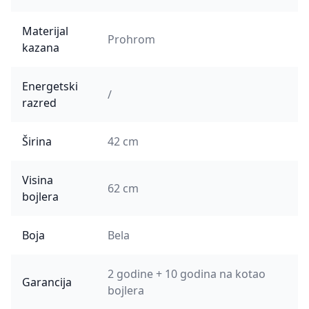
Materijal
Prohrom
kazana
Energetski
/
razred
Širina
42 cm
Visina
62 cm
bojlera
Boja
Bela
2 godine + 10 godina na kotao
Garancija
bojlera