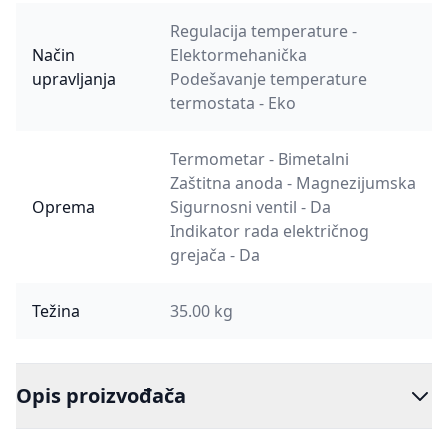
Regulacija temperature -
Način
Elektormehanička
upravljanja
Podešavanje temperature
termostata - Eko
Termometar - Bimetalni
Zaštitna anoda - Magnezijumska
Oprema
Sigurnosni ventil - Da
Indikator rada električnog
grejača - Da
Težina
35.00 kg
Opis proizvođača