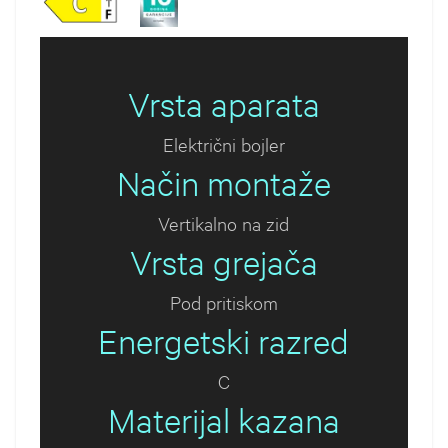
Vrsta aparata
Električni bojler
Način montaže
Vertikalno na zid
Vrsta grejača
Pod pritiskom
Energetski razred
C
Materijal kazana