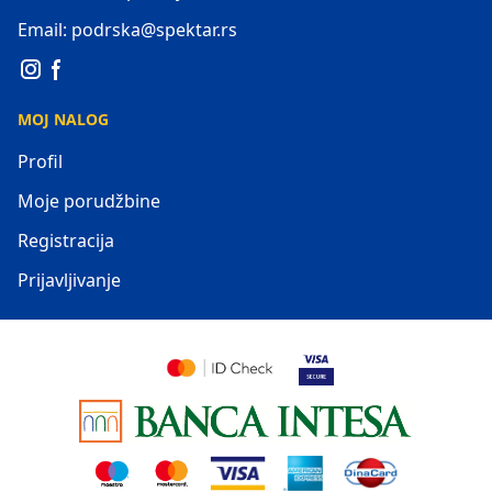
Email: podrska@spektar.rs
MOJ NALOG
Profil
Moje porudžbine
Registracija
Prijavljivanje