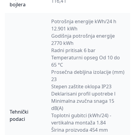
116,4 l
bojlera
Potrošnja energije kWh/24 h
12.901 kWh
Godišnja potrošnja energije
2770 kWh
Radni pritisak 6 bar
Temperaturni opseg Od 10 do
65 °C
Prosečna debljina izolacije (mm)
23
Stepen zaštite oklopa IP23
Deklarisani profil upotrebe l
Minimalna zvučna snaga 15
dB(A)
Tehnički
Toplotni gubitci (kWh/24) -
podaci
vertikalna montaža 1.84
Širina proizvoda 454 mm