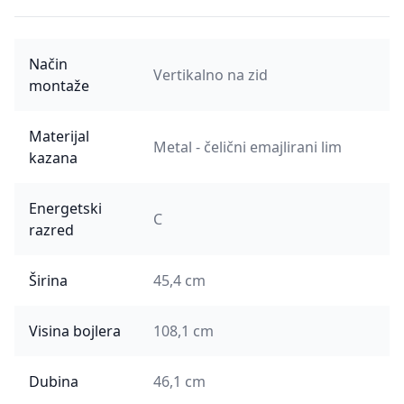
Način
Vertikalno na zid
montaže
Materijal
Metal - čelični emajlirani lim
kazana
Energetski
C
razred
Širina
45,4 cm
Visina bojlera
108,1 cm
Dubina
46,1 cm