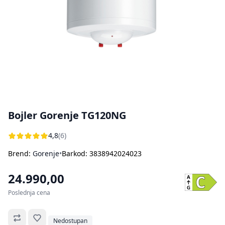
Bojleri
Usisivači za pepeo
Ostali aparati za kuvanje i pečenje
Sokovnici
Štampači
Rasveta
Kuhinjske vage
Oprema za čišćenje i održavanje
Aparati za sladoled
Dodatna oprema za perače pod pritiskom
Ručni frižideri
Bojler Gorenje TG120NG
4,8
(6)
Brend:
Gorenje
•
Barkod: 3838942024023
24.990,00
Poslednja cena
Omiljeno
Nedostupan