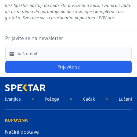
Ktsr Spektar nastoji da bude što precizniji u opisu svih proizvoda,
ali ne možemo da garantujemo da su svi opisi kompletni i bez
grešaka. Sve cene su sa uračunatim popustima i PDV-om
Prijavite se na newsletter
Email address
Prijavite se
Ivanjica
Požega
Čačak
Lučani
KUPOVINA
Načini dostave