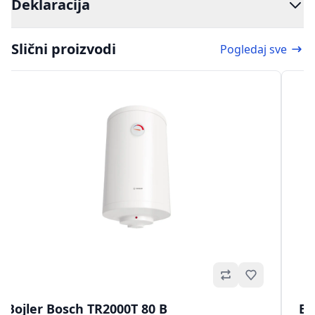
Deklaracija
Slični proizvodi
Pogledaj sve
no
Omiljeno
Bojler Bosch TR2000T 80 B
Bo