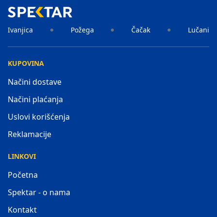
Ivanjica
Požega
Čačak
Lučani
KUPOVINA
Načini dostave
Načini plaćanja
Uslovi korišćenja
Reklamacije
LINKOVI
Početna
Spektar - o nama
Kontakt