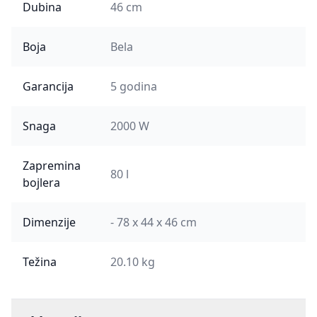
Dubina
46 cm
Boja
Bela
Garancija
5 godina
Snaga
2000 W
Zapremina
80 l
bojlera
Dimenzije
- 78 x 44 x 46 cm
Težina
20.10 kg