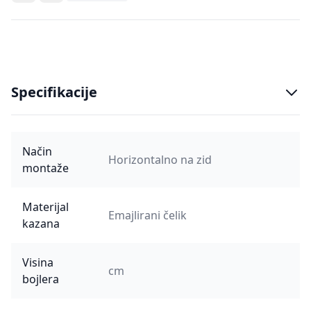
Specifikacije
Način
Horizontalno na zid
montaže
Materijal
Emajlirani čelik
kazana
Visina
cm
bojlera