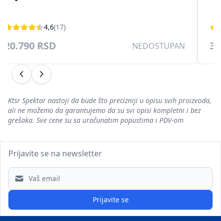
4,6
(17)
20.790 RSD
38
NEDOSTUPAN
Prethodni
Sledeći
Ktsr Spektar nastoji da bude što precizniji u opisu svih proizvoda,
ali ne možemo da garantujemo da su svi opisi kompletni i bez
grešaka. Sve cene su sa uračunatim popustima i PDV-om
Prijavite se na newsletter
Email address
Prijavite se