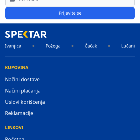
Prijavite se
Ivanjica
Požega
Čačak
Lučani
KUPOVINA
Načini dostave
Načini plaćanja
Uslovi korišćenja
Reklamacije
LINKOVI
Početna