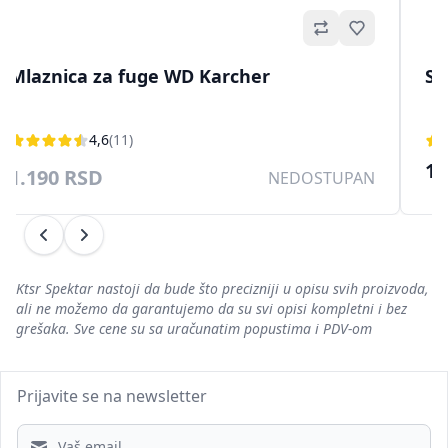
no
Omiljeno
Mlaznica za fuge WD Karcher
Si
4,6
(11)
10
1.190 RSD
NEDOSTUPAN
Prethodni
Sledeći
Ktsr Spektar nastoji da bude što precizniji u opisu svih proizvoda,
ali ne možemo da garantujemo da su svi opisi kompletni i bez
grešaka. Sve cene su sa uračunatim popustima i PDV-om
Prijavite se na newsletter
Email address