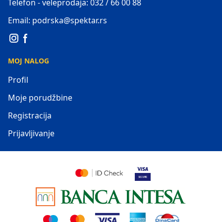
Telefon - veleprodaja: 032 / 66 00 88
Email: podrska@spektar.rs
MOJ NALOG
Profil
Moje porudžbine
Registracija
Prijavljivanje