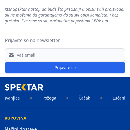
Ktsr Spektar nastoji da bude što precizniji u opisu svih proizvoda,
ali ne možemo da garantujemo da su svi opisi kompletni i bez
grešaka. Sve cene su sa uračunatim popustima i PDV-om
Prijavite se na newsletter
Email address
Prijavite se
Ivanjica
Požega
Čačak
Lučani
KUPOVINA
Načini dostave