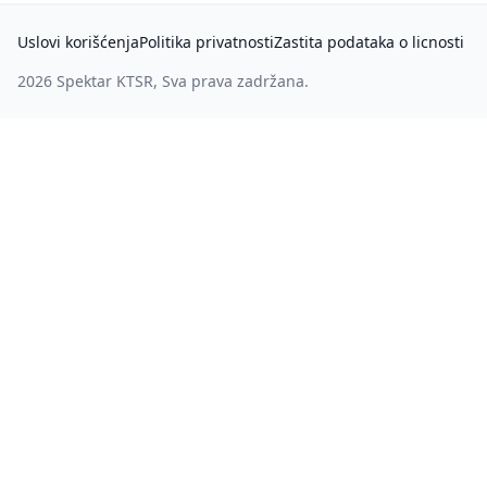
Uslovi korišćenja
Politika privatnosti
Zastita podataka o licnosti
2026
Spektar KTSR
, Sva prava zadržana.