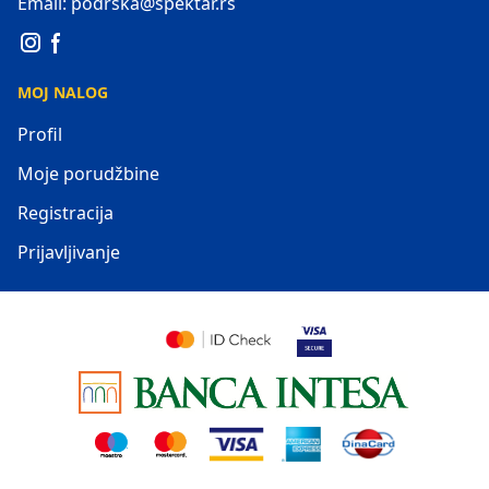
Email: podrska@spektar.rs
MOJ NALOG
Profil
Moje porudžbine
Registracija
Prijavljivanje