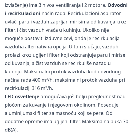
izvlačenje) ima 3 nivoa ventiliranja i 2 motora.
Odvodni
i recirkulacioni
način rada. Recirkulacioni aspirator
uvlači paru i vazduh zaprljan mirisima od kuvanja kroz
filter, i čist vazduh vraća u kuhinju. Ukoliko nije
moguće postaviti izduvne cevi, onda je recirkulacija
vazduha alternativna opcija. U tom slučaju, vazduh
prolazi kroz ugljeni filter koji odstranjuje paru i mirise
od kuvanja, a čist vazduh se recirkuliše nazad u
kuhinju. Maksimalni protok vazduha kod odvodnog
načina rada 400 m³/h, maksimalni protok vazduha pri
recirkulaciji 316 m³/h.
LED osvetlenje
omogućava još bolju preglednost nad
pločom za kuvanje i njegovom okolinom. Poseduje
aluminijumski filter za masnoću koji se pere. Od
dodatne opreme ima ugljeni filter. Maksimalna buka 70
dB(A).