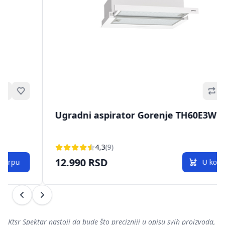
Omiljeno
Ugradni aspirator Gorenje TH60E3W
Ugra
4,3
(9)
12.990 RSD
18.
U korpu
Prethodni
Sledeći
Ktsr Spektar nastoji da bude što precizniji u opisu svih proizvoda,