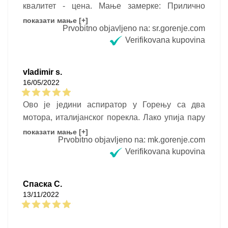
квалитет - цена. Мање замерке: Прилично
бучан на брзини ''3''. Напомена: тешко је
показати мање [+]
Prvobitno objavljeno na: sr.gorenje.com
оценити праве могућносту уређаја када живите
Verifikovana kupovina
у згради старој 45 година,а са надоградњом, и
не знате каква је проходност отвора за
вентилацију.
vladimir s.
16/05/2022
Ово је једини аспиратор у Горењу са два
мотора, италијанског порекла. Лако упија пару
приликом кувања у пространој кухињи. Лако се
показати мање [+]
Prvobitno objavljeno na: mk.gorenje.com
склапа. Можете монтирати црево до 3м
Verifikovana kupovina
Спаска С.
13/11/2022