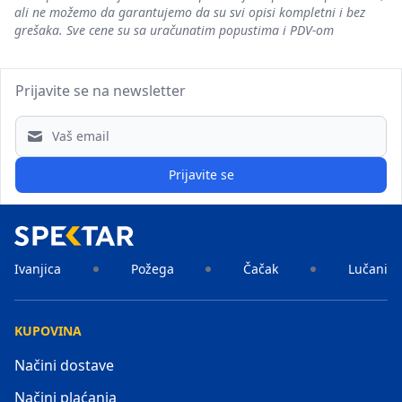
ali ne možemo da garantujemo da su svi opisi kompletni i bez
grešaka. Sve cene su sa uračunatim popustima i PDV-om
Prijavite se na newsletter
Email address
Prijavite se
Ivanjica
Požega
Čačak
Lučani
KUPOVINA
Načini dostave
Načini plaćanja