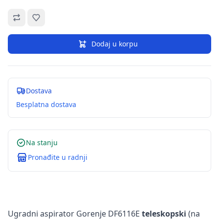
Omiljeno
Dodaj u korpu
Dostava
Besplatna dostava
Na stanju
Pronađite u radnji
Ugradni aspirator Gorenje DF6116E
teleskopski
(na