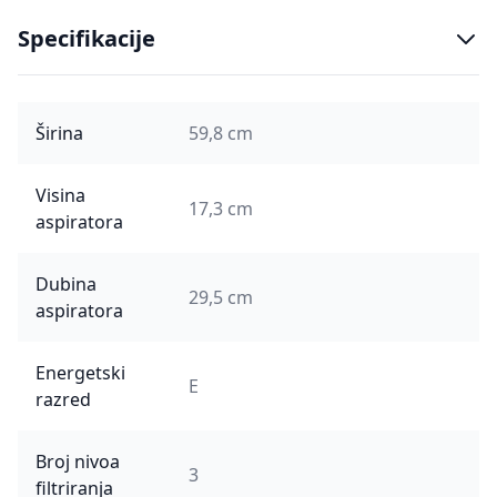
Specifikacije
Širina
59,8 cm
Visina
17,3 cm
aspiratora
Dubina
29,5 cm
aspiratora
Energetski
E
razred
Broj nivoa
3
filtriranja