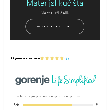
Materijal kućišta
Nerđajući čelik
PUNE SPECIFIKACIJE +
Оцене и критике
(7)
Prvobitno objavljeno na gorenje rs.gorenje.com
★
5
5