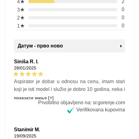
★
2
4
★
0
3
★
0
2
★
0
1
Датум - прво ново
Siniša R. I.
28/01/2025
Aspirator je dobar u odnosu na cenu, imam stari
koji je isti model i služio je dobro 10 godina, neka i
ovaj služi toliko i gorenje će dobiti pohvalu od
показати мање [+]
Prvobitno objavljeno na: sr.gorenje.com
mene :-)) Jedina promena koju sam primetio da je
Verifikovana kupovina
aspirator proizveden u Poljskoj, pise na deklaraciji
nalepnica, ok videćemo kako radi, za sada je
dobro :-)
Stanimir M.
19/09/2025