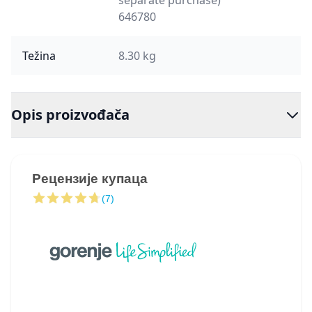
separate purchase)
646780
Težina
8.30 kg
Opis proizvođača
Рецензије купаца
(7)