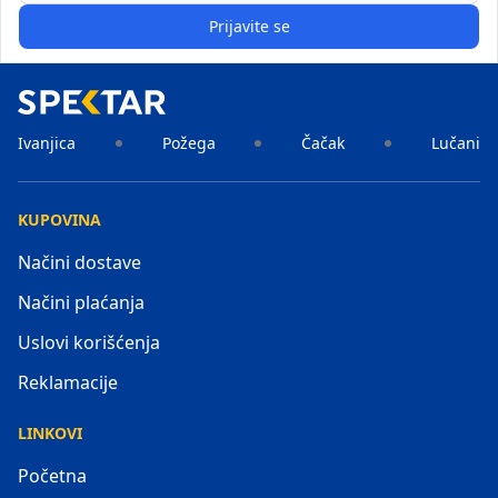
Prijavite se
Ivanjica
Požega
Čačak
Lučani
KUPOVINA
Načini dostave
Načini plaćanja
Uslovi korišćenja
Reklamacije
LINKOVI
Početna