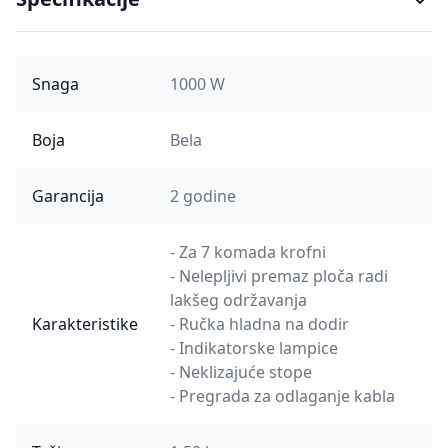
Snaga
1000 W
Boja
Bela
Garancija
2 godine
- Za 7 komada krofni
- Nelepljivi premaz ploča radi
lakšeg održavanja
Karakteristike
- Ručka hladna na dodir
- Indikatorske lampice
- Neklizajuće stope
- Pregrada za odlaganje kabla