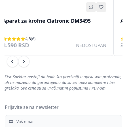
no
Omiljeno
Aparat za krofne Clatronic DM3495
Ap
4,8
(6)
3.590 RSD
3.
NEDOSTUPAN
Prethodni
Sledeći
Ktsr Spektar nastoji da bude što precizniji u opisu svih proizvoda,
ali ne možemo da garantujemo da su svi opisi kompletni i bez
grešaka. Sve cene su sa uračunatim popustima i PDV-om
Prijavite se na newsletter
Email address