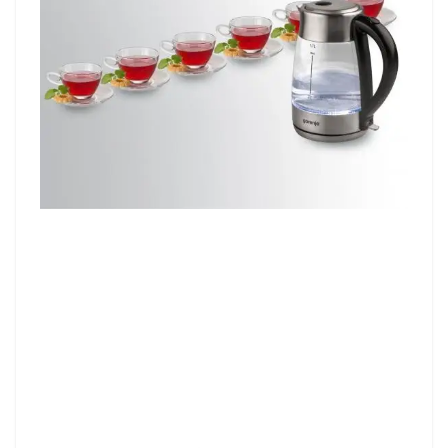
Filter protiv kamenca
Gorenje ketleri imaju odličan filter
protiv vodenog kamenca koji se
jednostavno odstranjuje i čisti.
Filter pomaže i da vodu možete
sipati iz ketlera bez kapanja.