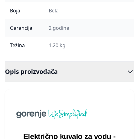
Boja
Bela
Garancija
2 godine
Težina
1.20 kg
Opis proizvođača
Električno kuvalo za vodu -