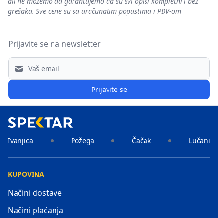
ali ne možemo da garantujemo da su svi opisi kompletni i bez
grešaka. Sve cene su sa uračunatim popustima i PDV-om
Prijavite se na newsletter
Email address
Prijavite se
Ivanjica
Požega
Čačak
Lučani
KUPOVINA
Načini dostave
Načini plaćanja