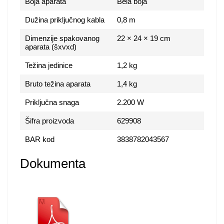
Boja aparata
Bela boja
Dužina priključnog kabla
0,8 m
Dimenzije spakovanog
22 × 24 × 19 cm
aparata (šxvxd)
Težina jedinice
1,2 kg
Bruto težina aparata
1,4 kg
Priključna snaga
2.200 W
Šifra proizvoda
629908
BAR kod
3838782043567
Dokumenta