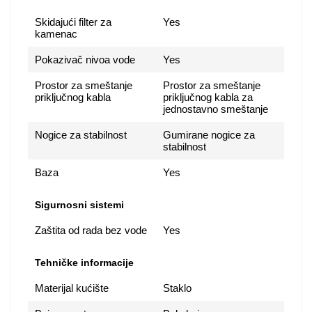
Skidajući filter za
Yes
kamenac
Pokazivač nivoa vode
Yes
Prostor za smeštanje
Prostor za smeštanje
priključnog kabla
priključnog kabla za
jednostavno smeštanje
Nogice za stabilnost
Gumirane nogice za
stabilnost
Baza
Yes
Sigurnosni sistemi
Zaštita od rada bez vode
Yes
Tehničke informacije
Materijal kućište
Staklo