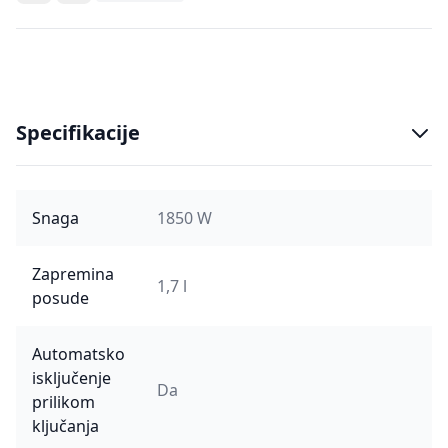
Specifikacije
Snaga
1850 W
Zapremina
1,7 l
posude
Automatsko
isključenje
Da
prilikom
ključanja