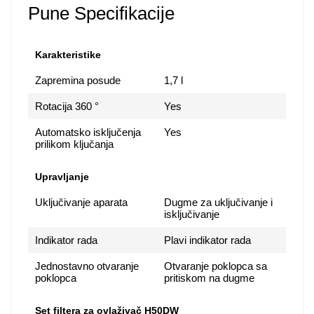
Pune Specifikacije
Karakteristike
Zapremina posude
1,7 l
Rotacija 360 °
Yes
Automatsko isključenja
Yes
prilikom ključanja
Upravljanje
Uključivanje aparata
Dugme za uključivanje i
isključivanje
Indikator rada
Plavi indikator rada
Jednostavno otvaranje
Otvaranje poklopca sa
poklopca
pritiskom na dugme
Set filtera za ovlaživač H50DW