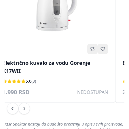
Omiljeno
Električno kuvalo za vodu Gorenje K17W
Elek
K17F
4,3
(4)
4.4
2.990 RSD
NEDOSTUPAN
Prethodni
Sledeći
Ktsr Spektar nastoji da bude što precizniji u opisu svih proizvoda,