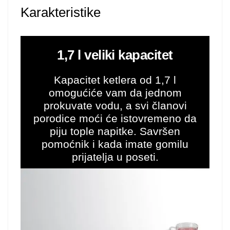
Karakteristike
1,7 l veliki kapacitet
Kapacitet ketlera od 1,7 l
omogućiće vam da jednom
prokuvate vodu, a svi članovi
porodice moći će istovremeno da
piju tople napitke. Savršen
pomoćnik i kada imate gomilu
prijatelja u poseti.