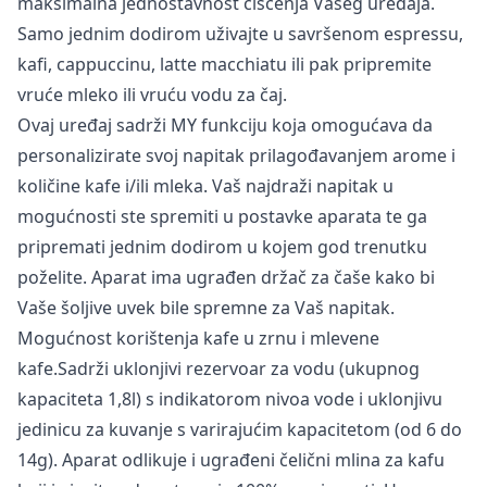
maksimalna jednostavnost čišćenja Vašeg uređaja.
Samo jednim dodirom uživajte u savršenom espressu,
kafi, cappuccinu, latte macchiatu ili pak pripremite
vruće mleko ili vruću vodu za čaj.
Ovaj uređaj sadrži MY funkciju koja omogućava da
personalizirate svoj napitak prilagođavanjem arome i
količine kafe i/ili mleka. Vaš najdraži napitak u
mogućnosti ste spremiti u postavke aparata te ga
pripremati jednim dodirom u kojem god trenutku
poželite. Aparat ima ugrađen držač za čaše kako bi
Vaše šoljive uvek bile spremne za Vaš napitak.
Mogućnost korištenja kafe u zrnu i mlevene
kafe.Sadrži uklonjivi rezervoar za vodu (ukupnog
kapaciteta 1,8l) s indikatorom nivoa vode i uklonjivu
jedinicu za kuvanje s varirajućim kapacitetom (od 6 do
14g). Aparat odlikuje i ugrađeni čelični mlina za kafu