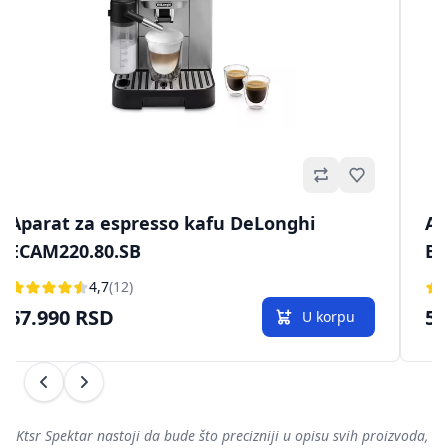
no
Omiljeno
Aparat za espresso kafu DeLonghi
Ap
ECAM220.80.SB
EC
4,7
(12)
67.990 RSD
55
U korpu
Prethodni
Sledeći
Ktsr Spektar nastoji da bude što precizniji u opisu svih proizvoda,