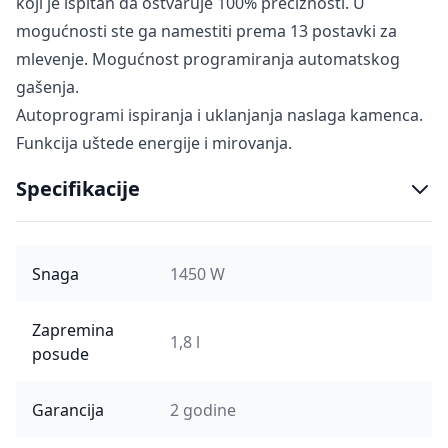
koji je ispitan da ostvaruje 100% preciznosti. U
mogućnosti ste ga namestiti prema 13 postavki za
mlevenje. Mogućnost programiranja automatskog
gašenja.
Autoprogrami ispiranja i uklanjanja naslaga kamenca.
Funkcija uštede energije i mirovanja.
Specifikacije
Snaga
1450 W
Zapremina
1,8 l
posude
Garancija
2 godine