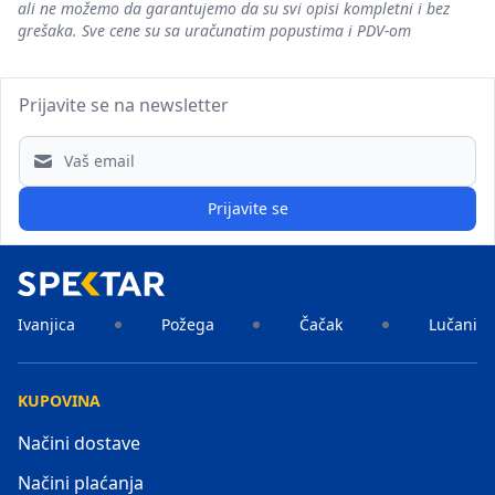
ali ne možemo da garantujemo da su svi opisi kompletni i bez
grešaka. Sve cene su sa uračunatim popustima i PDV-om
Prijavite se na newsletter
Email address
Prijavite se
Ivanjica
Požega
Čačak
Lučani
KUPOVINA
Načini dostave
Načini plaćanja