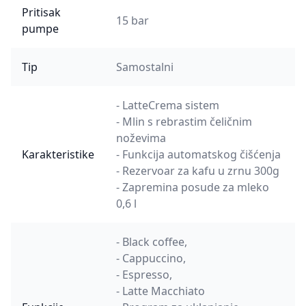
Pritisak
15 bar
pumpe
Tip
Samostalni
- LatteCrema sistem
- Mlin s rebrastim čeličnim
noževima
Karakteristike
- Funkcija automatskog čišćenja
- Rezervoar za kafu u zrnu 300g
- Zapremina posude za mleko
0,6 l
- Black coffee,
- Cappuccino,
- Espresso,
- Latte Macchiato