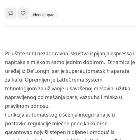
Omiljeno
Nedostupan
Priuštite sebi nezaboravna iskustva ispijanja espressa i
napitaka s mlekom samo jednim dodirom. Dinamica je
uređaj iz De'Longhi serije superautomatskih aparata
za kafu. Opremljen je LatteCrema System
tehnologijom za uživanje u savršenoj mešavini užitka
napravljenog od mešanja pare, vazduha i mleka u
pravilnom odnosu.
Funkcija automatskog čišćenja integrirana je u
postavke regulacije mlečne pene kako bi se
garantovao najviši stepen higijene i omogućila