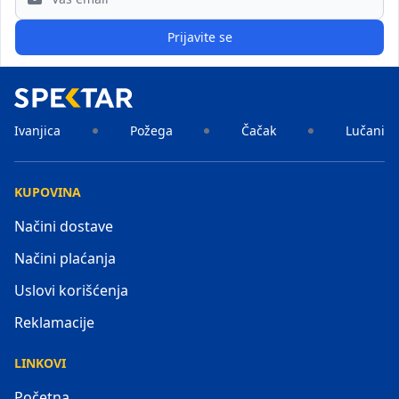
Prijavite se
Ivanjica
Požega
Čačak
Lučani
KUPOVINA
Načini dostave
Načini plaćanja
Uslovi korišćenja
Reklamacije
LINKOVI
Početna