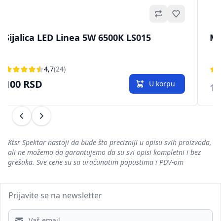
no
Omiljeno
Sijalica LED Linea 5W 6500K LS015
Ml
4,7
(24)
100 RSD
U korpu
1.
Prethodni
Sledeći
Ktsr Spektar nastoji da bude što precizniji u opisu svih proizvoda,
ali ne možemo da garantujemo da su svi opisi kompletni i bez
grešaka. Sve cene su sa uračunatim popustima i PDV-om
Prijavite se na newsletter
Email address