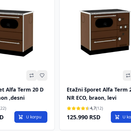
Omiljeno
et Alfa Term 20 D
Etažni šporet Alfa Term 
on ,desni
NR ECO, braon, levi
(22)
4,7
(12)
SD
125.990 RSD
U korpu
U k