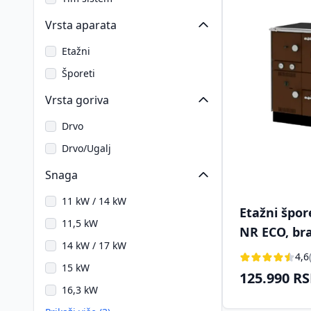
Vrsta aparata
Etažni
Šporeti
Vrsta goriva
Drvo
Drvo/Ugalj
Snaga
11 kW / 14 kW
Etažni špor
11,5 kW
NR ECO, bra
14 kW / 17 kW
4,6
15 kW
125.990 R
16,3 kW