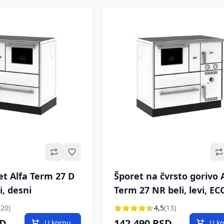
Omiljeno
et Alfa Term 27 D
Šporet na čvrsto gorivo 
i, desni
Term 27 NR beli, levi, EC
(20)
4,5
(13)
SD
142.490 RSD
U korpu
U k