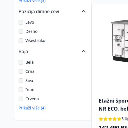
Prikaži više (3)
Pozicija dimne cevi
Levo
Desno
Višestruko
Boja
Bela
Crna
Siva
Inox
Crvena
Etažni špor
Prikaži više (4)
NR ECO, bel
5,0
142.490 R