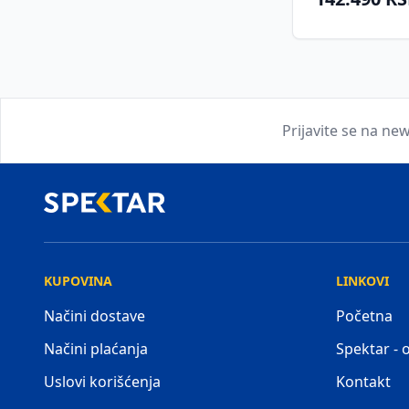
Prijavite se na new
KUPOVINA
LINKOVI
Načini dostave
Početna
Načini plaćanja
Spektar -
Uslovi korišćenja
Kontakt