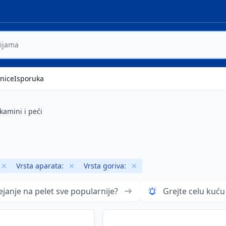
nice
Isporuka
 kamini i peći
Vrsta aparata:
Vrsta goriva:
Remove badge
Remove badge
Remove badge
ejanje na pelet sve popularnije?
Grejte celu kuću