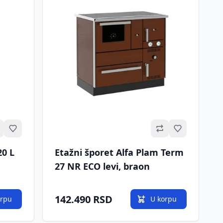
Omiljeno
Omiljeno
20 L
Etažni šporet Alfa Plam Term
27 NR ECO levi, braon
142.490 RSD
orpu
U korpu