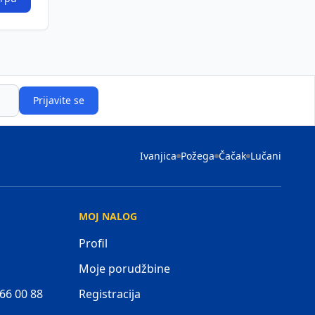
Prijavite se
Ivanjica
Požega
Čačak
Lučani
MOJ NALOG
Profil
Moje porudžbine
 66 00 88
Registracija